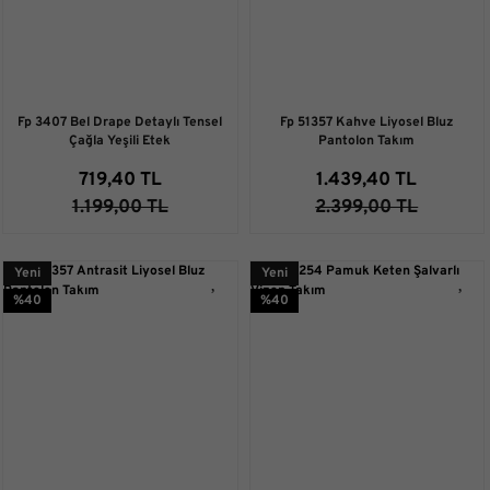
Fp 3407 Bel Drape Detaylı Tensel
Fp 51357 Kahve Liyosel Bluz
Çağla Yeşili Etek
Pantolon Takım
719,40 TL
1.439,40 TL
1.199,00 TL
2.399,00 TL
Yeni
Yeni
%40
%40