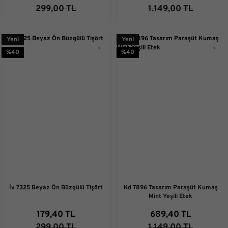
299,00 TL
1.149,00 TL
Yeni
Yeni
%40
%40
İv 7325 Beyaz Ön Büzgülü Tişört
Kd 7896 Tasarım Paraşüt Kumaş
Mint Yeşili Etek
179,40 TL
689,40 TL
299,00 TL
1.149,00 TL