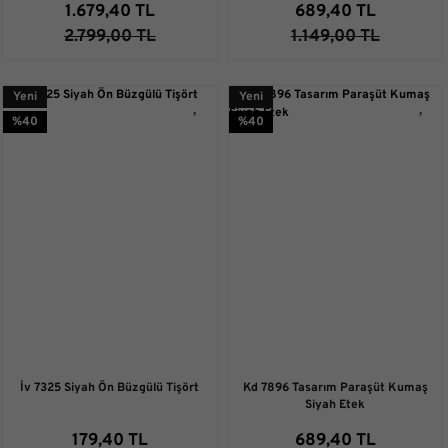
1.679,40 TL
689,40 TL
2.799,00 TL
1.149,00 TL
Yeni
Yeni
%40
%40
İv 7325 Siyah Ön Büzgülü Tişört
Kd 7896 Tasarım Paraşüt Kumaş
Siyah Etek
179,40 TL
689,40 TL