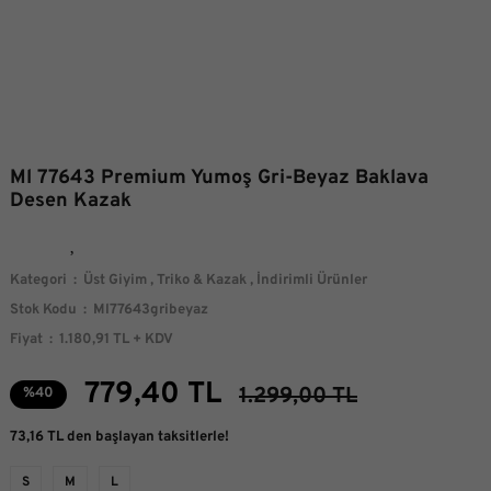
Ml 77643 Premium Yumoş Gri-Beyaz Baklava
Desen Kazak
Kategori
Üst Giyim
,
Triko & Kazak
,
İndirimli Ürünler
Stok Kodu
Ml77643gribeyaz
Fiyat
1.180,91 TL + KDV
779,40 TL
1.299,00 TL
%40
73,16 TL den başlayan taksitlerle!
S
M
L