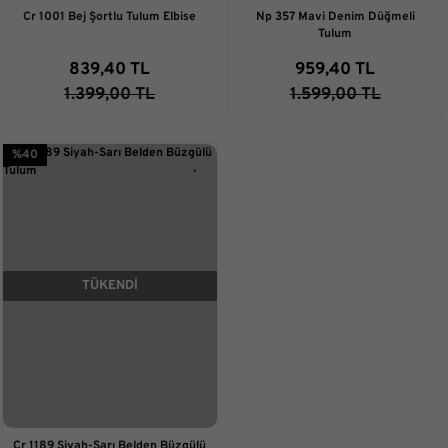
Cr 1001 Bej Şortlu Tulum Elbise
Np 357 Mavi Denim Düğmeli
Tulum
839,40 TL
959,40 TL
1.399,00 TL
1.599,00 TL
%40
TÜKENDİ
Cr 1189 Siyah-Sarı Belden Büzgülü