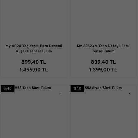
My 4020 Yağ Yeşili-Ekru Desenli
Mz 22523 V Yaka Detaylı Ekru
Kuşaklı Tensel Tulum
Tensel Tulum
899,40 TL
839,40 TL
1.499,00 TL
1.399,00 TL
%40
%40