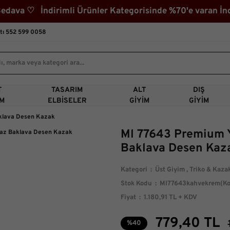
va ♡ İndirimli Ürünler Kategorisinde %70'e varan İndi
tı 552 599 0058
T
TASARIM
ALT
DIŞ
IM
ELBISELER
GIYIM
GIYIM
klava Desen Kazak
Ml 77643 Premium 
Baklava Desen Kaz
Kategori
Üst Giyim
,
Triko & Kaza
Stok Kodu
Ml77643kahvekrem(Ko
Fiyat
1.180,91 TL + KDV
779,40 TL
%40