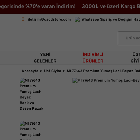
isinde %70'e varan İndirim! 3000₺ ve üzeri Kargo Beda
iletisim@caddstore.com
Whatsapp Sipariş ve Değişim Hat
YENI
İNDIRIMLI
ÜS
GELENLER
ÜRÜNLER
GIY
Anasayfa
Üst Giyim
Ml 77643 Premium Yumoş Laci-Beyaz Ba