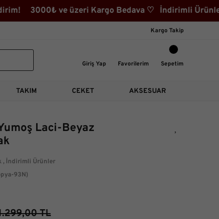
rim! 3000₺ ve üzeri Kargo Bedava ♡ İndirimli Ürünler K
Kargo Takip
Giriş Yap
Favorilerim
Sepetim
TAKIM
CEKET
AKSESUAR
Yumoş Laci-Beyaz
ak
k
,
İndirimli Ürünler
pya-93N)
1.299,00 TL