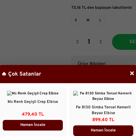
73,16 TL den başlayan taksitlerle!
S
M
L
SE
Ürün Bilgileri
×
🔥 Çok Satanlar
Manken Görselde S beden Tercih 
- Triko Kumaş
- Batma Kaşındırma Yapmaz
Boyu: 70 cm
Manken:
Ms Renk Geçişli Crep Elbise
Boy:161 cm
Fw 8130 Simba Tensel Kemerli
Göğüs :88 cm
Beyaz Elbise
479,40 TL
Bel :67cm
899,40 TL
Basen : 98cm
Hemen İncele
Hemen İncele