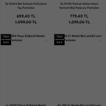
Fp 51343 Bel Detaylı Poliviskon
Fp 51150 Pamuk Keten Hasır
Taş Pantolon
Kemerli Bej Palazzo Pantolon
659,40 TL
779,40 TL
1.099,00 TL
1.299,00 TL
Yeni
Yeni
%40
%40
İv 26282 Paça Düğmeli Modal
Gp 393 Zr Model Bel Lastikli Laci