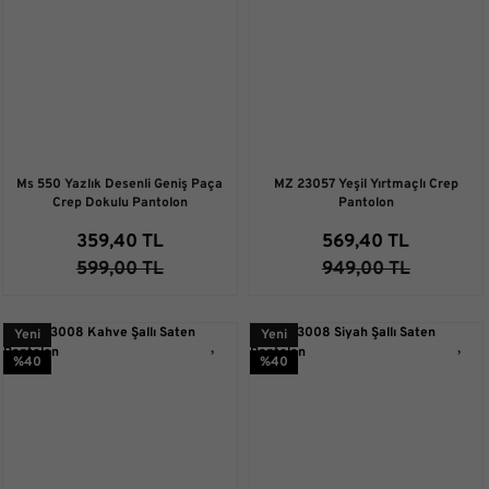
Ms 550 Yazlık Desenli Geniş Paça
MZ 23057 Yeşil Yırtmaçlı Crep
Crep Dokulu Pantolon
Pantolon
359,40 TL
569,40 TL
599,00 TL
949,00 TL
Yeni
Yeni
%40
%40