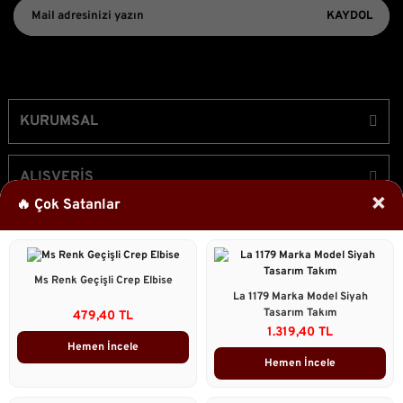
KAYDOL
KURUMSAL
ALIŞVERİŞ
×
🔥 Çok Satanlar
ÜYELİK
Ms Renk Geçişli Crep Elbise
Bizi Takip Edin!
La 1179 Marka Model Siyah
Tasarım Takım
479,40 TL
1.319,40 TL
Hemen İncele
Hemen İncele
2023 © Caddstore Tüm Hakları Saklıdır.