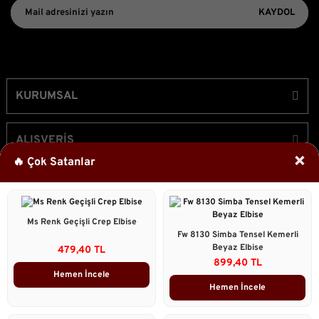
KAYDOL
KURUMSAL
ALIŞVERİŞ
×
🔥 Çok Satanlar
ÜYELİK
Ms Renk Geçişli Crep Elbise
Bizi Takip Edin!
Fw 8130 Simba Tensel Kemerli
Beyaz Elbise
479,40 TL
899,40 TL
Hemen İncele
Hemen İncele
2023 © Caddstore Tüm Hakları Saklıdır.