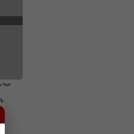
u Tayt
TL