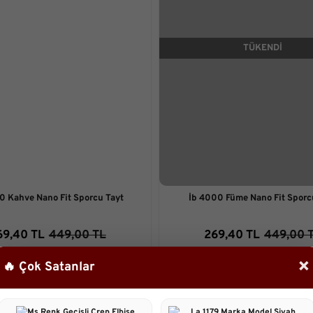
TÜKENDİ
0 Kahve Nano Fit Sporcu Tayt
İb 4000 Füme Nano Fit Sporc
69,40 TL
449,00 TL
269,40 TL
449,00 
×
🔥 Çok Satanlar