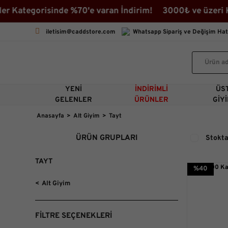
Kategorisinde %70'e varan İndirim! 3000₺ ve üzeri Karg
iletisim@caddstore.com
Whatsapp Sipariş ve Değişim Hat
YENI
İNDIRIMLI
ÜS
GELENLER
ÜRÜNLER
GIY
Anasayfa
Alt Giyim
Tayt
ÜRÜN GRUPLARI
Stokta
TAYT
%40
Alt Giyim
FILTRE SEÇENEKLERI