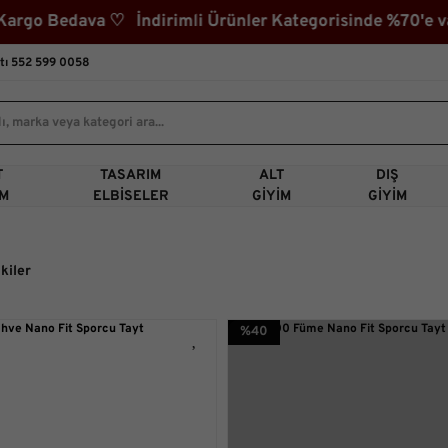
o Bedava ♡ İndirimli Ürünler Kategorisinde %70'e vara
tı 552 599 0058
T
TASARIM
ALT
DIŞ
IM
ELBISELER
GIYIM
GIYIM
kiler
%40