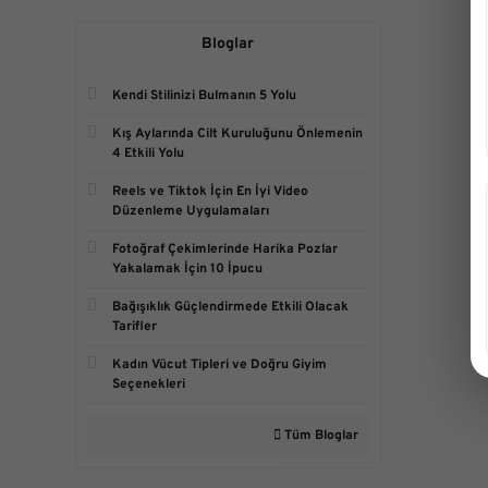
Bloglar
Kendi Stilinizi Bulmanın 5 Yolu
Kış Aylarında Cilt Kuruluğunu Önlemenin
4 Etkili Yolu
Reels ve Tiktok İçin En İyi Video
Düzenleme Uygulamaları
Fotoğraf Çekimlerinde Harika Pozlar
Yakalamak İçin 10 İpucu
Bağışıklık Güçlendirmede Etkili Olacak
Tarifler
Kadın Vücut Tipleri ve Doğru Giyim
Seçenekleri
Tüm Bloglar