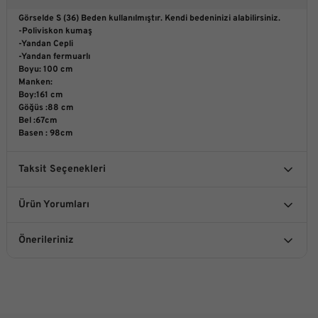
Görselde S (36) Beden kullanılmıştır. Kendi bedeninizi alabilirsiniz.
-Poliviskon kumaş
-Yandan Cepli
-Yandan fermuarlı
Boyu: 100 cm
Manken:
Boy:161 cm
Göğüs :88 cm
Bel :67cm
Basen : 98cm
Taksit Seçenekleri
Ürün Yorumları
Önerileriniz
Bu ürüne ilk yorumu siz yapın!
Bu ürünün fiyat bilgisi, resim, ürün açıklamalarında ve diğer
konularda yetersiz gördüğünüz noktaları öneri formunu
kullanarak tarafımıza iletebilirsiniz.
Yorum Yaz
Görüş ve önerileriniz için teşekkür ederiz.