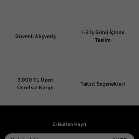
Ürün resmi kalitesiz, bozuk veya görüntülenemiyor.
Ürün açıklamasında eksik bilgiler bulunuyor.
Ürün bilgilerinde hatalar bulunuyor.
1-3 İş Günü İçinde
Güvenli Alışveriş
Ürün fiyatı diğer sitelerden daha pahalı.
Teslim
Bu ürüne benzer farklı alternatifler olmalı.
3.000 TL Üzeri
Taksit Seçenekleri
Gönder
Ücretsiz Kargo
E-Bülten Kayıt