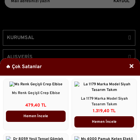
KAYDOL
KURUMSAL
ALIŞVERİŞ
×
🔥 Çok Satanlar
ÜYELİK
Ms Renk Geçişli Crep Elbise
Bizi Takip Edin!
La 1179 Marka Model Siyah
Tasarım Takım
479,40 TL
1.319,40 TL
Hemen İncele
Hemen İncele
2023 © Caddstore Tüm Hakları Saklıdır.
Kredi kartı bilgileriniz 256bit SSL sertifikası ile korunmaktadır.