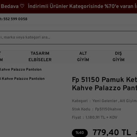
ava ♡ İndirimli Ürünler Kategorisinde %70'e varan İnd
tı 552 599 0058
T
TASARIM
ALT
DIŞ
IM
ELBISELER
GIYIM
GIYIM
 Kahve Palazzo Pantolon
Fp 51150 Pamuk Ket
Kahve Palazzo Pan
Kategori
Yeni Gelenler
,
Alt Giyim
Stok Kodu
Fp51150kahve
Fiyat
1.180,91 TL + KDV
779,40 TL
%40