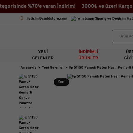
orisinde %70'e varan İndirim! 3000₺ ve üzeri Kargo Bed
iletisim@caddstore.com
Whatsapp Sipariş ve Değişim Hat
YENI
İNDIRIMLI
ÜS
GELENLER
ÜRÜNLER
GIY
Anasayfa
Yeni Gelenler
Fp 51150 Pamuk Keten Hasır Kemerli
Yeni