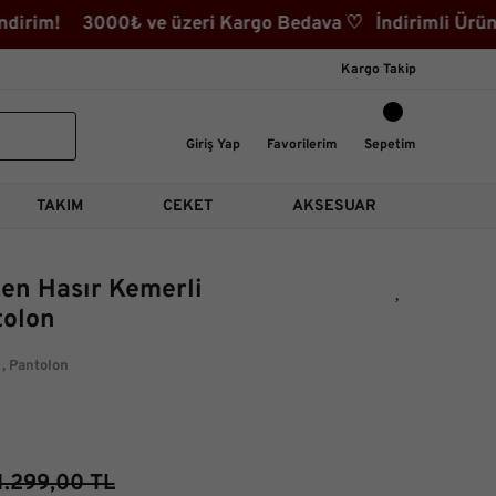
irim! 3000₺ ve üzeri Kargo Bedava ♡ İndirimli Ürünler 
Kargo Takip
Giriş Yap
Favorilerim
Sepetim
TAKIM
CEKET
AKSESUAR
en Hasır Kemerli
tolon
,
Pantolon
1.299,00 TL