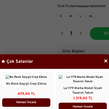
73,16 TL den başlayan taksitlerle!
S
M
L
XL
SE
Ürün Bilgileri
×
🔥 Çok Satanlar
Manken: Görselde S (36) beden terci
-Pamuk Keten kumaş.
-Yanlardan cepli.
-Kemer pantolona aittir
Boyu: 115 cm
Manken:
Ms Renk Geçişli Crep Elbise
Boy:161 cm
La 1179 Marka Model Siyah
Göğüs :88 cm
Tasarım Takım
479,40 TL
Bel :67cm
1.319,40 TL
Basen : 98cm
Hemen İncele
Hemen İncele