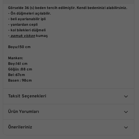
Görselde 36 (s) beden tercih edilmiştir. Kendi bedeninizi alabilirsiniz.
- Ön düğmeleri açılabilir.
- beli ayarlanabilir ipli
- yanlardan cepli
- kol bilekleri düğmeli
-
pamuk viskon
kumaş
Boyu:150 cm
Manken:
Boy:161 cm
Göğüs :88 cm
Bel :67cm
Basen : 98cm
Taksit Seçenekleri
Ürün Yorumları
Önerileriniz
Bu ürüne ilk yorumu siz yapın!
Bu ürünün fiyat bilgisi, resim, ürün açıklamalarında ve diğer