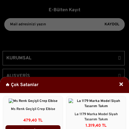
E-Bülten Kayıt
KAYDOL
KURUMSAL
ALIŞVERİŞ
×
🔥 Çok Satanlar
ÜYELİK
Ms Renk Geçişli Crep Elbise
Bizi Takip Edin!
La 1179 Marka Model Siyah
Tasarım Takım
479,40 TL
1.319,40 TL