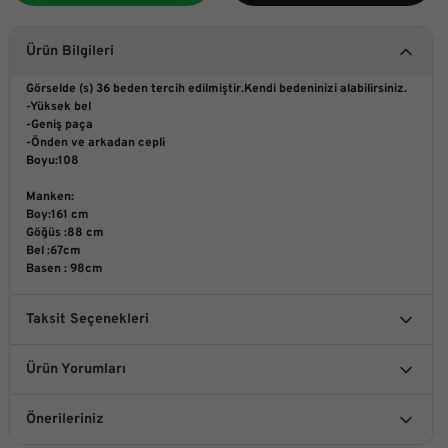
Ürün Bilgileri
Görselde (s) 36 beden tercih edilmiştir.Kendi bedeninizi alabilirsiniz.
-Yüksek bel
-Geniş paça
-Önden ve arkadan cepli
Boyu:108
Manken:
Boy:161 cm
Göğüs :88 cm
Bel :67cm
Basen : 98cm
Taksit Seçenekleri
Ürün Yorumları
Önerileriniz
Bu ürüne ilk yorumu siz yapın!