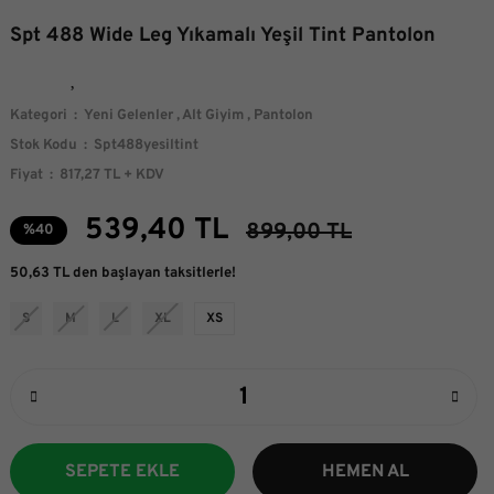
Spt 488 Wide Leg Yıkamalı Yeşil Tint Pantolon
Kategori
Yeni Gelenler
,
Alt Giyim
,
Pantolon
Stok Kodu
Spt488yesiltint
Fiyat
817,27 TL + KDV
539,40 TL
899,00 TL
%40
50,63 TL den başlayan taksitlerle!
S
M
L
XL
XS
SEPETE EKLE
HEMEN AL