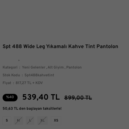
Spt 488 Wide Leg Yıkamalı Kahve Tint Pantolon
Kategori
Yeni Gelenler
,
Alt Giyim
,
Pantolon
Stok Kodu
Spt488kahvetint
Fiyat
817,27 TL + KDV
539,40 TL
899,00 TL
%40
50,63 TL den başlayan taksitlerle!
S
M
L
XL
XS