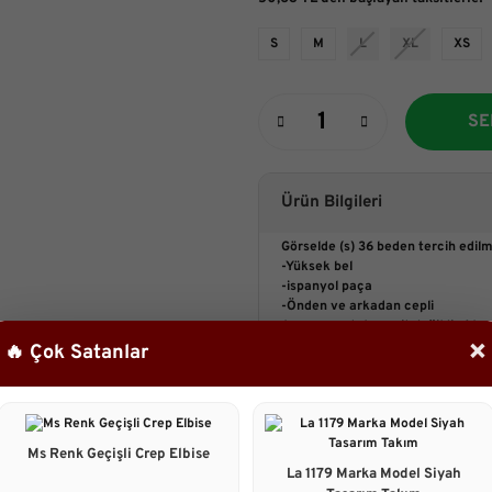
S
M
L
XL
XS
SE
Ürün Bilgileri
Görselde (s) 36 beden tercih edilmi
-Yüksek bel
-ispanyol paça
-Önden ve arkadan cepli
kemer pantolona ait değildir.Akses
×
Boyu:108 cm
🔥 Çok Satanlar
Manken:
Boy:161 cm
Göğüs :88 cm
Bel :67cm
Ms Renk Geçişli Crep Elbise
Basen : 98cm
La 1179 Marka Model Siyah