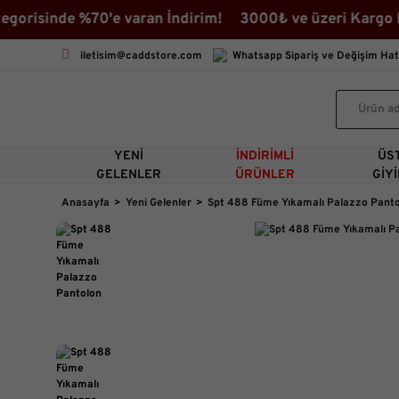
risinde %70'e varan İndirim! 3000₺ ve üzeri Kargo Beda
iletisim@caddstore.com
Whatsapp Sipariş ve Değişim Hat
YENI
İNDIRIMLI
ÜS
GELENLER
ÜRÜNLER
GIY
Anasayfa
Yeni Gelenler
Spt 488 Füme Yıkamalı Palazzo Pant