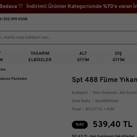
va ♡ İndirimli Ürünler Kategorisinde %70'e varan İndi
tı 552 599 0058
T
TASARIM
ALT
DIŞ
IM
ELBISELER
GIYIM
GIYIM
olon
Spt 488 Füme Yıkam
Kategori
Yeni Gelenler
,
Alt Giyim
Stok Kodu
Spt488füme
Fiyat
817,27 TL + KDV
539,40 TL
%40
50,63 TL den başlayan taksitlerle!