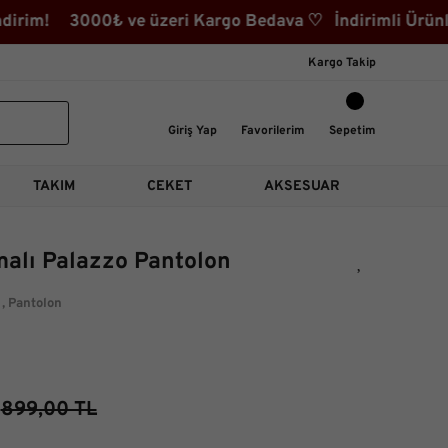
rim! 3000₺ ve üzeri Kargo Bedava ♡ İndirimli Ürünler 
Kargo Takip
Giriş Yap
Favorilerim
Sepetim
TAKIM
CEKET
AKSESUAR
alı Palazzo Pantolon
,
Pantolon
899,00 TL