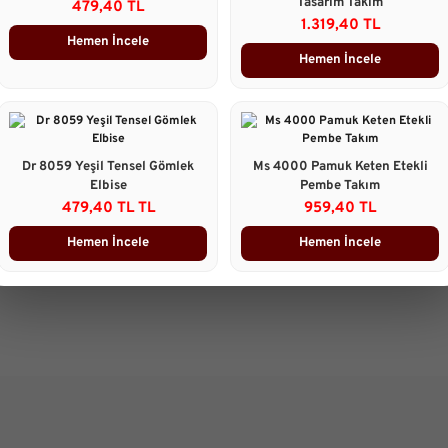
Tasarım Takım
479,40 TL
1.319,40 TL
Taksit Seçenekleri
Hemen İncele
Hemen İncele
Ürün Yorumları
Önerileriniz
Dr 8059 Yeşil Tensel Gömlek
Ms 4000 Pamuk Keten Etekli
Bu ürünün fiyat bilgisi, resim, 
Elbise
Pembe Takım
Dar kalıp
gördüğünüz noktaları öneri form
479,40 TL TL
959,40 TL
Görüş ve önerileriniz için teşekk
Dar kalıp ve %100 pamuk esnemiy
Hemen İncele
Hemen İncele
Nursene Oflazoğlu | 19/12/2025 | 
Ürün resmi kalitesiz, bozuk 
Ürün açıklamasında eksik bilg
Ürün bilgilerinde hatalar bulu
Yorum Yaz
Ürün fiyatı diğer sitelerden d
Bu ürüne benzer farklı alterna