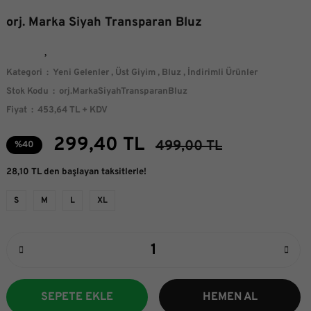
orj. Marka Siyah Transparan Bluz
Kategori
Yeni Gelenler
,
Üst Giyim
,
Bluz
,
İndirimli Ürünler
Stok Kodu
orj.MarkaSiyahTransparanBluz
Fiyat
453,64 TL + KDV
299,40 TL
499,00 TL
%40
28,10 TL den başlayan taksitlerle!
S
M
L
XL
SEPETE EKLE
HEMEN AL