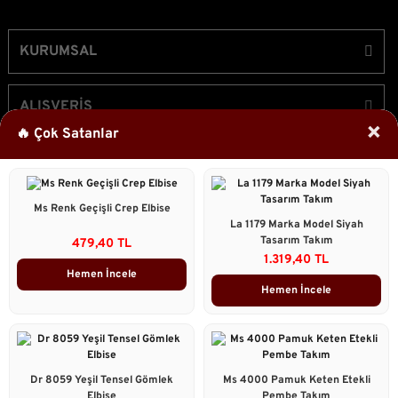
KURUMSAL
ALIŞVERİŞ
×
🔥 Çok Satanlar
ÜYELİK
Ms Renk Geçişli Crep Elbise
Bizi Takip Edin!
La 1179 Marka Model Siyah
Tasarım Takım
479,40 TL
1.319,40 TL
Hemen İncele
Hemen İncele
2023 © Caddstore Tüm Hakları Saklıdır.
Kredi kartı bilgileriniz 256bit SSL sertifikası ile korunmaktadır.
ile
ideasoft
e-
Dr 8059 Yeşil Tensel Gömlek
Ms 4000 Pamuk Keten Etekli
hazırlandı.
ticaret
Elbise
Pembe Takım