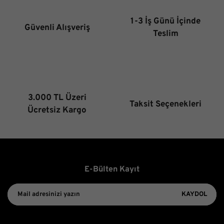
Ürün bilgilerinde hatalar bulunuyor.
1-3 İş Günü İçinde
Güvenli Alışveriş
Ürün fiyatı diğer sitelerden daha pahalı.
Teslim
Bu ürüne benzer farklı alternatifler olmalı.
3.000 TL Üzeri
Taksit Seçenekleri
Gönder
Ücretsiz Kargo
E-Bülten Kayıt
KAYDOL