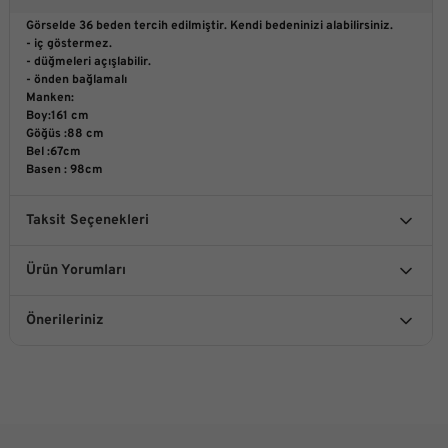
Görselde 36 beden tercih edilmiştir. Kendi bedeninizi alabilirsiniz.
- iç göstermez.
- düğmeleri açışlabilir.
- önden bağlamalı
Manken:
Boy:161 cm
Göğüs :88 cm
Bel :67cm
Basen : 98cm
Taksit Seçenekleri
Ürün Yorumları
Önerileriniz
Bu ürüne ilk yorumu siz yapın!
Bu ürünün fiyat bilgisi, resim, ürün açıklamalarında ve diğer
konularda yetersiz gördüğünüz noktaları öneri formunu
kullanarak tarafımıza iletebilirsiniz.
Yorum Yaz
Görüş ve önerileriniz için teşekkür ederiz.