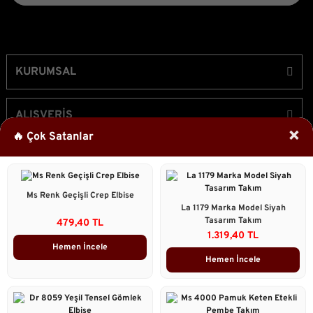
KURUMSAL
ALIŞVERİŞ
×
🔥 Çok Satanlar
ÜYELİK
Ms Renk Geçişli Crep Elbise
Bizi Takip Edin!
La 1179 Marka Model Siyah
Tasarım Takım
479,40 TL
1.319,40 TL
Hemen İncele
Hemen İncele
2023 © Caddstore Tüm Hakları Saklıdır.
Kredi kartı bilgileriniz 256bit SSL sertifikası ile korunmaktadır.