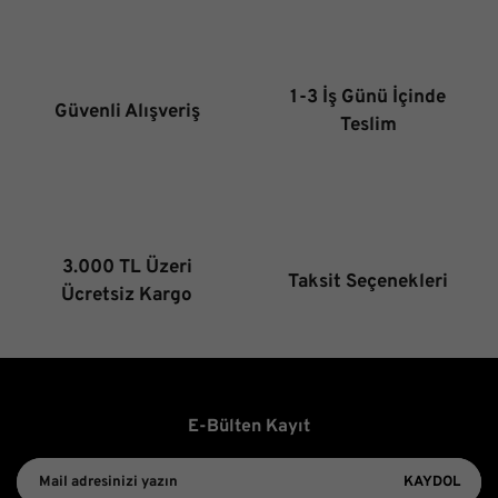
Ürün resmi kalitesiz, bozuk veya görüntülenemiyor.
Ürün açıklamasında eksik bilgiler bulunuyor.
Ürün bilgilerinde hatalar bulunuyor.
1-3 İş Günü İçinde
Güvenli Alışveriş
Ürün fiyatı diğer sitelerden daha pahalı.
Teslim
Bu ürüne benzer farklı alternatifler olmalı.
3.000 TL Üzeri
Taksit Seçenekleri
Gönder
Ücretsiz Kargo
E-Bülten Kayıt
KAYDOL