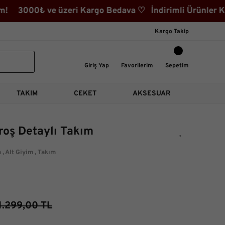
 ve üzeri Kargo Bedava ♡ İndirimli Ürünler Kategorisi
Kargo Takip
Giriş Yap
Favorilerim
Sepetim
TAKIM
CEKET
AKSESUAR
oş Detaylı Takım
m
,
Alt Giyim
,
Takım
1.299,00 TL