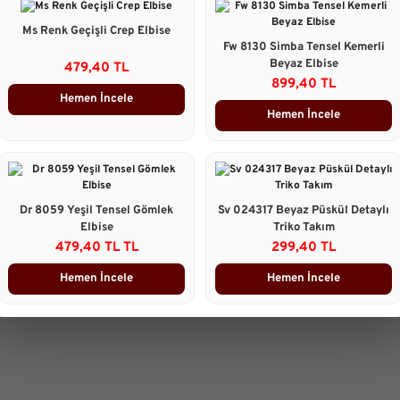
Ms Renk Geçişli Crep Elbise
Taksit Seçenekleri
Fw 8130 Simba Tensel Kemerli
Beyaz Elbise
479,40 TL
899,40 TL
Ürün Yorumları
Hemen İncele
Hemen İncele
Önerileriniz
B
Bu ürünün fiyat bilgisi, resim, 
gördüğünüz noktaları öneri form
Görüş ve önerileriniz için teşekk
Dr 8059 Yeşil Tensel Gömlek
Sv 024317 Beyaz Püskül Detaylı
Elbise
Triko Takım
479,40 TL TL
299,40 TL
Ürün resmi kalitesiz, bozuk 
Ürün açıklamasında eksik bilg
Hemen İncele
Hemen İncele
Ürün bilgilerinde hatalar bulu
Ürün fiyatı diğer sitelerden d
Bu ürüne benzer farklı alterna