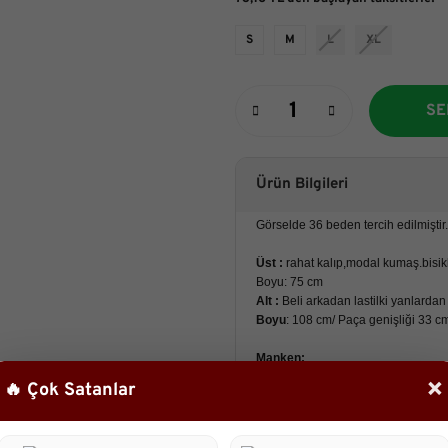
S
M
L
XL
SE
Ürün Bilgileri
Görselde 36 beden tercih edilmiştir.
Üst :
rahat kalıp,modal kumaş.bisikle
Boyu: 75 cm
Alt :
Beli arkadan lastilki yanlardan
Boyu
: 108 cm/ Paça genişliği 33 c
Manken:
Boy:161 cm
×
🔥 Çok Satanlar
Göğüs :88 cm
Bel :67cm
Basen : 98cm