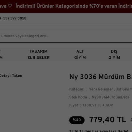
imli Ürünler Kategorisinde %70'e varan İndirim! 3000₺
tı 552 599 0058
T
TASARIM
ALT
DIŞ
IM
ELBISELER
GIYIM
GIYIM
Ny 3036 Mürdüm Br
Kategori
Yeni Gelenler
,
Üst Giyi
Stok Kodu
Ny3036MürdümBros
Fiyat
1.180,91 TL + KDV
779,40 TL
%40
73,16 TL den başlayan taksitlerle!