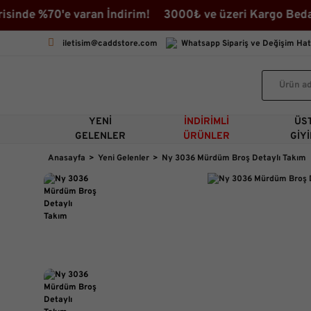
0'e varan İndirim! 3000₺ ve üzeri Kargo Bedava ♡ İndir
iletisim@caddstore.com
Whatsapp Sipariş ve Değişim Hat
YENI
İNDIRIMLI
ÜS
GELENLER
ÜRÜNLER
GIY
Anasayfa
Yeni Gelenler
Ny 3036 Mürdüm Broş Detaylı Takım