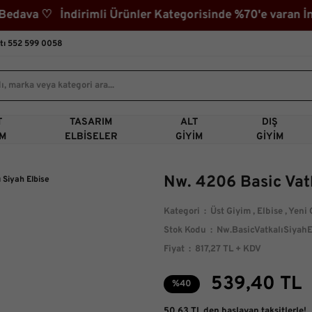
va ♡ İndirimli Ürünler Kategorisinde %70'e varan İndi
tı 552 599 0058
T
TASARIM
ALT
DIŞ
IM
ELBISELER
GIYIM
GIYIM
Nw. 4206 Basic Vatk
Kategori
Üst Giyim
,
Elbise
,
Yeni 
Stok Kodu
Nw.BasicVatkalıSiyahE
Fiyat
817,27 TL + KDV
539,40 TL
%40
50,63 TL den başlayan taksitlerle!