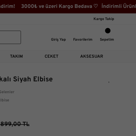
rim! 3000₺ ve üzeri Kargo Bedava ♡ İndirimli Ürünler K
Kargo Takip
Giriş Yap
Favorilerim
Sepetim
TAKIM
CEKET
AKSESUAR
alı Siyah Elbise
Gelenler
lbise
899,00 TL