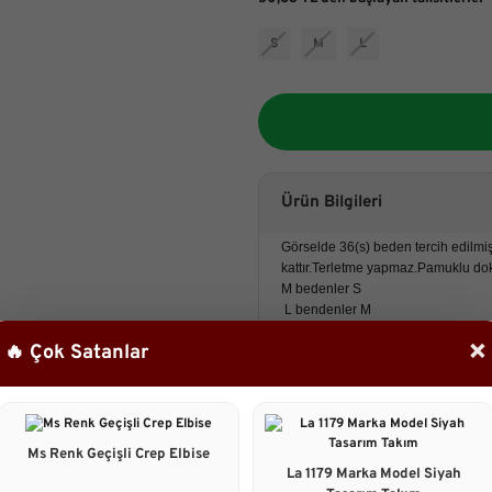
S
M
L
Ürün Bilgileri
Görselde 36(s) beden tercih edilmişt
kattır.Terletme yapmaz.Pamuklu dok
M bedenler S
L bendenler M
Xl bedenler L beden olarak alabilirl
×
🔥 Çok Satanlar
Elbise Boyu: 82 cm
Manken basen : 98 cm
Ms Renk Geçişli Crep Elbise
Taksit Seçenekleri
La 1179 Marka Model Siyah