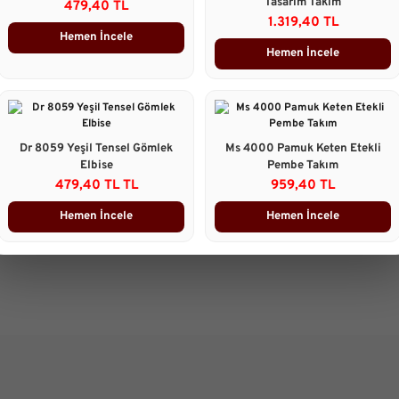
Tasarım Takım
479,40 TL
Ürün Yorumları
1.319,40 TL
Hemen İncele
Hemen İncele
Önerileriniz
B
Bu ürünün fiyat bilgisi, resim, 
gördüğünüz noktaları öneri form
Görüş ve önerileriniz için teşekk
Dr 8059 Yeşil Tensel Gömlek
Ms 4000 Pamuk Keten Etekli
Elbise
Pembe Takım
Ürün resmi kalitesiz, bozuk 
479,40 TL TL
959,40 TL
Ürün açıklamasında eksik bilg
Hemen İncele
Hemen İncele
Ürün bilgilerinde hatalar bulu
Ürün fiyatı diğer sitelerden d
Bu ürüne benzer farklı alterna