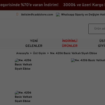
risinde %70'e varan İndirim! 3000₺ ve üzeri Kargo Beda
iletisim@caddstore.com
Whatsapp Sipariş ve Değişim Hat
YENI
İNDIRIMLI
ÜS
GELENLER
ÜRÜNLER
GIY
Anasayfa
Üst Giyim
Nw. 4206 Basic Vatkalı Siyah Elbise