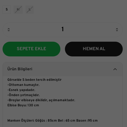
S
M
L
SEPETE EKLE
HEMEN AL
Ürün Bilgileri
Görselde S beden tercih edilmiştir
-Ottoman kumaştır.
-Esnek yapıdadır.
-Önden yırtmaçlıdır.
-Broşlar elbiseye dikilidir, açılmamaktadır.
Elbise Boyu: 130 cm
Manken Ölçüleri
:
 Göğüs : 85cm Bel : 65 cm Basen :95 cm