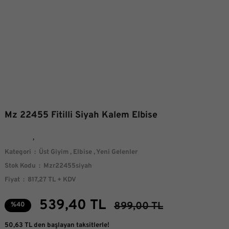
Mz 22455 Fitilli Siyah Kalem Elbise
Kategori
Üst Giyim
,
Elbise
,
Yeni Gelenler
Stok Kodu
Mzr22455siyah
Fiyat
817,27 TL + KDV
539,40 TL
899,00 TL
%40
50,63 TL den başlayan taksitlerle!