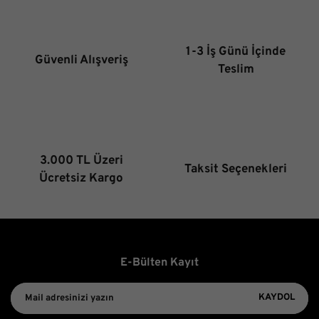
Ürün açıklamasında eksik bilgiler bulunuyor.
Ürün bilgilerinde hatalar bulunuyor.
1-3 İş Günü İçinde
Güvenli Alışveriş
Ürün fiyatı diğer sitelerden daha pahalı.
Teslim
Bu ürüne benzer farklı alternatifler olmalı.
3.000 TL Üzeri
Taksit Seçenekleri
Gönder
Ücretsiz Kargo
E-Bülten Kayıt
KAYDOL