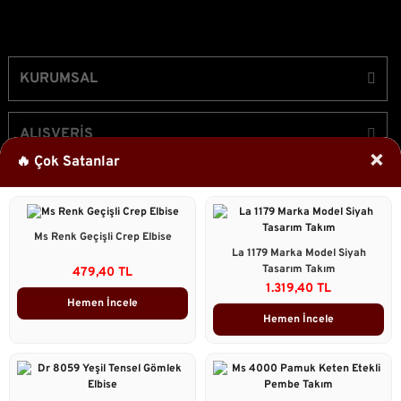
KURUMSAL
ALIŞVERİŞ
×
🔥 Çok Satanlar
ÜYELİK
Ms Renk Geçişli Crep Elbise
Bizi Takip Edin!
La 1179 Marka Model Siyah
Tasarım Takım
479,40 TL
1.319,40 TL
Hemen İncele
Hemen İncele
2023 © Caddstore Tüm Hakları Saklıdır.
Kredi kartı bilgileriniz 256bit SSL sertifikası ile korunmaktadır.