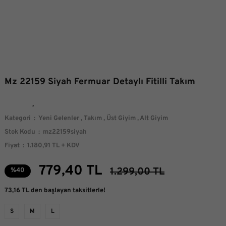
Mz 22159 Siyah Fermuar Detaylı Fitilli Takım
Kategori
Yeni Gelenler
,
Takım
,
Üst Giyim
,
Alt Giyim
Stok Kodu
mz22159siyah
Fiyat
1.180,91 TL + KDV
779,40 TL
1.299,00 TL
%40
73,16 TL den başlayan taksitlerle!
S
M
L