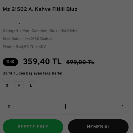
Mz 21502 A. Kahve Fitilli Bluz
Kategori
Yeni Gelenler
,
Bluz
,
Üst Giyim
Stok Kodu
mz21502kahve
Fiyat
544,55 TL + KDV
359,40 TL
599,00 TL
%40
33,74 TL den başlayan taksitlerle!
S
M
L
SEPETE EKLE
HEMEN AL