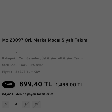
Mz 23097 Orj. Marka Modal Siyah Takım
Kategori
Yeni Gelenler
,
Üst Giyim
,
Alt Giyim
,
Takım
Stok Kodu
mz23097siyah
Fiyat
1.362,73 TL + KDV
899,40 TL
1.499,00 TL
%40
84,42 TL den başlayan taksitlerle!
S
M
L
XL