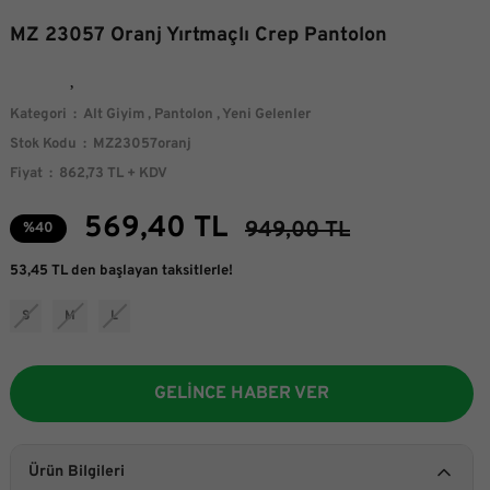
MZ 23057 Oranj Yırtmaçlı Crep Pantolon
Kategori
Alt Giyim
,
Pantolon
,
Yeni Gelenler
Stok Kodu
MZ23057oranj
Fiyat
862,73 TL + KDV
569,40 TL
949,00 TL
%40
53,45 TL den başlayan taksitlerle!
S
M
L
GELİNCE HABER VER
Ürün Bilgileri