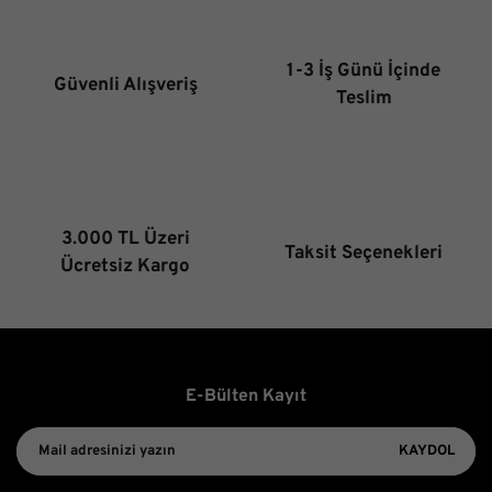
Ürün açıklamasında eksik bilgiler bulunuyor.
Ürün bilgilerinde hatalar bulunuyor.
1-3 İş Günü İçinde
Güvenli Alışveriş
Ürün fiyatı diğer sitelerden daha pahalı.
Teslim
Bu ürüne benzer farklı alternatifler olmalı.
3.000 TL Üzeri
Taksit Seçenekleri
Gönder
Ücretsiz Kargo
E-Bülten Kayıt
KAYDOL