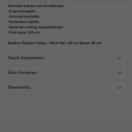
Görselde S beden tercih edilmiştir.
-Crep kumaşlıdır.
-Arka bel lastiklidir.
-Yanlardan ceplidir.
-Yanlarda yırtmaç bulunmaktadır.
Ürün boyu: 100 cm
Manken Ölçüleri
:
 Göğüs : 85cm Bel : 65 cm Basen :95 cm
Taksit Seçenekleri
Ürün Yorumları
Önerileriniz
Bu ürüne ilk yorumu siz yapın!
Bu ürünün fiyat bilgisi, resim, ürün açıklamalarında ve diğer
konularda yetersiz gördüğünüz noktaları öneri formunu
kullanarak tarafımıza iletebilirsiniz.
Yorum Yaz
Görüş ve önerileriniz için teşekkür ederiz.
Ürün resmi kalitesiz, bozuk veya görüntülenemiyor.