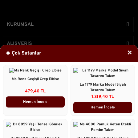
KURUMSAL
ALIŞVERİŞ
×
🔥 Çok Satanlar
ÜYELİK
Ms Renk Geçişli Crep Elbise
Bizi Takip Edin!
La 1179 Marka Model Siyah
Tasarım Takım
479,40 TL
1.319,40 TL
Hemen İncele
Hemen İncele
2023 © Caddstore Tüm Hakları Saklıdır.
Kredi kartı bilgileriniz 256bit SSL sertifikası ile korunmaktadır.
ile
ideasoft
e-