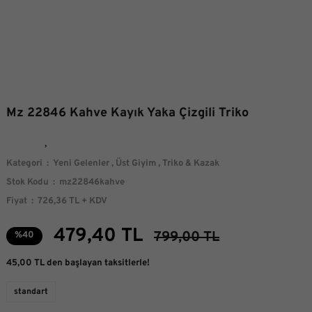
Mz 22846 Kahve Kayık Yaka Çizgili Triko
Kategori
Yeni Gelenler
,
Üst Giyim
,
Triko & Kazak
Stok Kodu
mz22846kahve
Fiyat
726,36 TL + KDV
479,40 TL
799,00 TL
%40
45,00 TL den başlayan taksitlerle!
standart