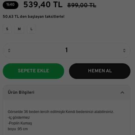
539,40 TL
899,00 TL
%40
50,63 TL den başlayan taksitlerle!
S
M
L
SEPETE EKLE
HEMEN AL
Ürün Bilgileri
Görselde 36 beden tercih edilmiştir.Kendi bedeninizi alabilirsiniz.
-iç göstermez
-Poplin Kumaş
boyu :95 cm