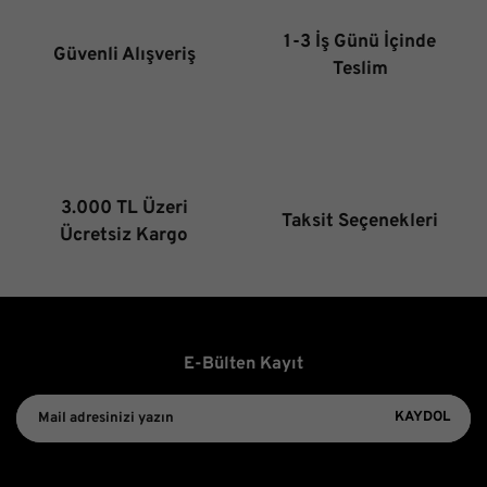
Ürün bilgilerinde hatalar bulunuyor.
1-3 İş Günü İçinde
Güvenli Alışveriş
Ürün fiyatı diğer sitelerden daha pahalı.
Teslim
Bu ürüne benzer farklı alternatifler olmalı.
3.000 TL Üzeri
Taksit Seçenekleri
Gönder
Ücretsiz Kargo
E-Bülten Kayıt
KAYDOL