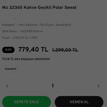
Mz 22365 Kahve Geyikli Polar Sweat
Kategori
Yeni Gelenler
,
Üst Giyim
,
Sweatshirt
Stok Kodu
mz22807kahve
Fiyat
1.180,91 TL + KDV
779,40 TL
1.299,00 TL
%40
73,16 TL den başlayan taksitlerle!
standart
SEPETE EKLE
HEMEN AL