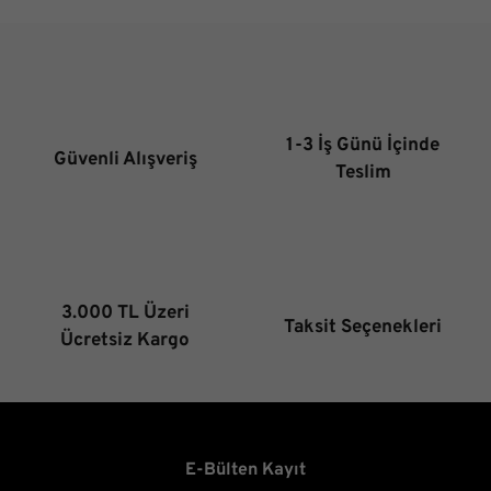
Görüş ve önerileriniz için teşekkür ederiz.
Ürün resmi kalitesiz, bozuk veya görüntülenemiyor.
Ürün açıklamasında eksik bilgiler bulunuyor.
Ürün bilgilerinde hatalar bulunuyor.
1-3 İş Günü İçinde
Güvenli Alışveriş
Ürün fiyatı diğer sitelerden daha pahalı.
Teslim
Bu ürüne benzer farklı alternatifler olmalı.
3.000 TL Üzeri
Taksit Seçenekleri
Gönder
Ücretsiz Kargo
E-Bülten Kayıt