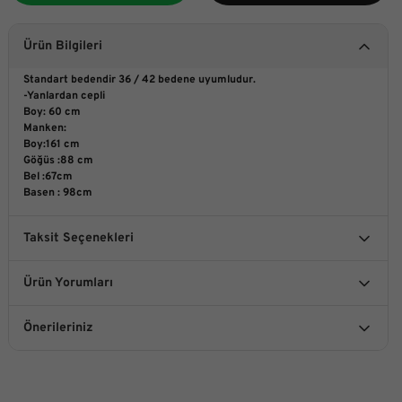
Ürün Bilgileri
Standart bedendir 36 / 42 bedene uyumludur.
-Yanlardan cepli
Boy: 60 cm
Manken:
Boy:161 cm
Göğüs :88 cm
Bel :67cm
Basen : 98cm
Taksit Seçenekleri
Ürün Yorumları
Önerileriniz
Bu ürüne ilk yorumu siz yapın!
Bu ürünün fiyat bilgisi, resim, ürün açıklamalarında ve diğer
konularda yetersiz gördüğünüz noktaları öneri formunu
kullanarak tarafımıza iletebilirsiniz.
Yorum Yaz