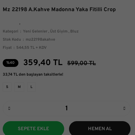
Mz 22198 A.Kahve Madonna Yaka Fitilli Crop
Kategori
Yeni Gelenler
,
Üst Giyim
,
Bluz
Stok Kodu
mz22198akahve
Fiyat
544,55 TL + KDV
359,40 TL
599,00 TL
%40
33,74 TL den başlayan taksitlerle!
S
M
L
SEPETE EKLE
HEMEN AL