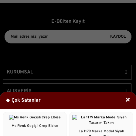
E-Bülten Kayıt
KAYDOL
KURUMSAL
ALIŞVERİŞ
×
🔥 Çok Satanlar
ÜYELİK
Ms Renk Geçişli Crep Elbise
Bizi Takip Edin!
La 1179 Marka Model Siyah