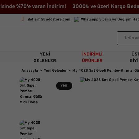
0'e varan İndirim! 3000₺ ve üzeri Kargo Bedava ♡ İndir
iletisim@caddstore.com
Whatsapp Sipariş ve Değişim Hat
YENI
İNDIRIMLI
ÜS
GELENLER
ÜRÜNLER
GIY
Anasayfa
Yeni Gelenler
My 4028 Sırt Gipeli Pembe-Kırmızı Gül
Yeni