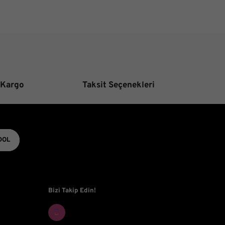
aha pahalı.
tifler olmalı.
 Kargo
Taksit Seçenekleri
Gönder
DOL
Bizi Takip Edin!