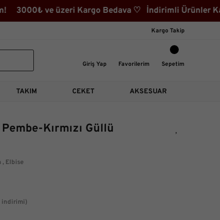
 ve üzeri Kargo Bedava ♡ İndirimli Ürünler Kategorisi
Kargo Takip
Giriş Yap
Favorilerim
Sepetim
TAKIM
CEKET
AKSESUAR
i Pembe-Kırmızı Güllü
m
,
Elbise
indirimi)