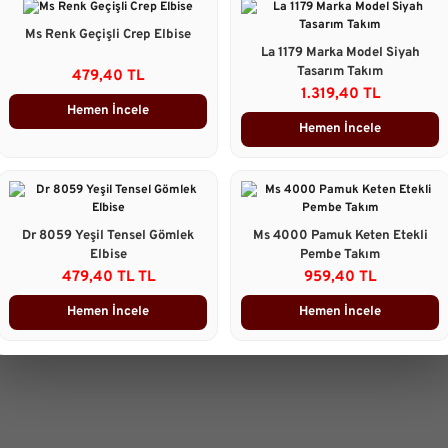
İç göstermez, tok yapıda
Ms Renk Geçişli Crep Elbise
Elbise Boyu:
125 cm
La 1179 Marka Model Siyah
Tasarım Takım
479,40 TL
Manken Ölçüleri
:
1.319,40 TL
Göğüs : 85cm Bel : 65 cm Basen :
Hemen İncele
Hemen İncele
Taksit Seçenekleri
Ürün Yorumları
Dr 8059 Yeşil Tensel Gömlek
Ms 4000 Pamuk Keten Etekli
Elbise
Pembe Takım
Önerileriniz
B
479,40 TL TL
959,40 TL
Bu ürünün fiyat bilgisi, resim, 
Hemen İncele
Hemen İncele
gördüğünüz noktaları öneri form
Görüş ve önerileriniz için teşekk
Ürün resmi kalitesiz, bozuk 
Ürün açıklamasında eksik bilg
Ürün bilgilerinde hatalar bulu