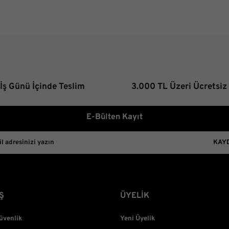
Ürün fiyatı diğer sitelerden d
Bu ürüne benzer farklı alterna
 İş Günü İçinde Teslim
3.000 TL Üzeri Ücretsiz
E-Bülten Kayıt
KAY
Ş
ÜYELİK
Güvenlik
Yeni Üyelik