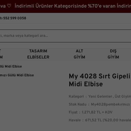
imli Ürünler Kategorisinde %70'e varan İndirim! 3000₺
tı 552 599 0058
T
TASARIM
ALT
DIŞ
IM
ELBISELER
GIYIM
GIYIM
lü Midi Elbise
My 4028 Sırt Gipel
Midi Elbise
Kategori
Yeni Gelenler
,
Üst Giyi
Stok Kodu
My4028pembekırmızı
Fiyat
1.271,82 TL + KDV
Havale
671,52 TL (%20,00 havale 