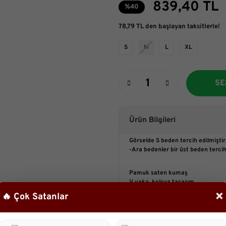
839,40 TL
%40
78,79 TL den başlayan taksitlerle!
S
M
L
XL
SE
Ürün Bilgileri
Görselde S beden tercih edilmiştir
-Ara bedenler bir üst beden tercih
Pamuk saten kumaş
V yaka, kolsuz tasarım
Sırt gipeli
×
🔥 Çok Satanlar
Yanlardan cepli
Belden oturan, dökümlü etek kesi
Tam kalıplı esneme payı yok