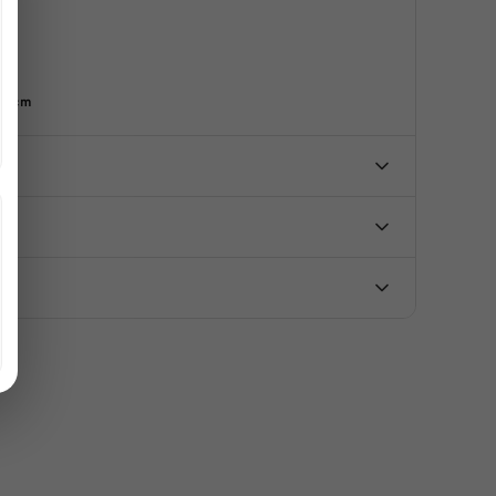
95 cm
u ürüne ilk yorumu siz yapın!
ürün açıklamalarında ve diğer konularda yetersiz
unu kullanarak tarafımıza iletebilirsiniz.
ür ederiz.
Yorum Yaz
veya görüntülenemiyor.
iler bulunuyor.
nuyor.