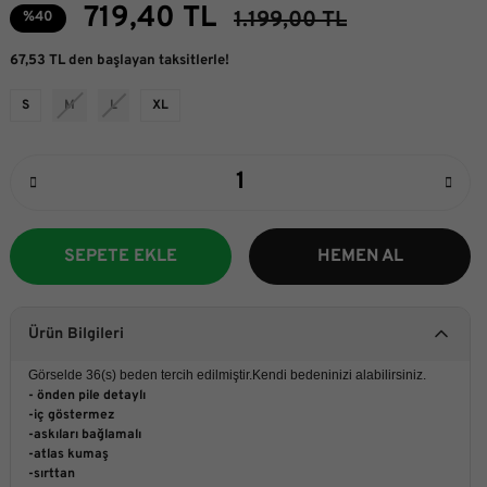
719,40 TL
1.199,00 TL
%40
67,53 TL den başlayan taksitlerle!
S
M
L
XL
SEPETE EKLE
HEMEN AL
Ürün Bilgileri
Görselde 36(s) beden tercih edilmiştir.Kendi bedeninizi alabilirsiniz.
- önden pile detaylı
-iç göstermez
-askıları bağlamalı
-atlas kumaş
-sırttan