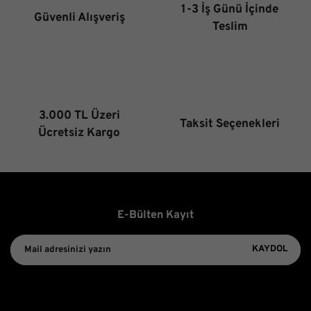
1-3 İş Günü İçinde
Güvenli Alışveriş
Ürün fiyatı diğer sitelerden daha pahalı.
Teslim
Bu ürüne benzer farklı alternatifler olmalı.
3.000 TL Üzeri
Taksit Seçenekleri
Gönder
Ücretsiz Kargo
E-Bülten Kayıt
KAYDOL