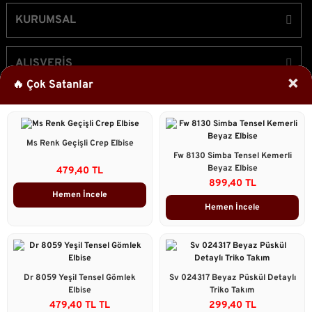
KURUMSAL
ALIŞVERİŞ
×
🔥 Çok Satanlar
ÜYELİK
Ms Renk Geçişli Crep Elbise
Bizi Takip Edin!
Fw 8130 Simba Tensel Kemerli
Beyaz Elbise
479,40 TL
899,40 TL
Hemen İncele
Hemen İncele
2023 © Caddstore Tüm Hakları Saklıdır.
Kredi kartı bilgileriniz 256bit SSL sertifikası ile korunmaktadır.
ile
ideasoft
e-
Dr 8059 Yeşil Tensel Gömlek
Sv 024317 Beyaz Püskül Detaylı
hazırlandı.
ticaret
Elbise
Triko Takım
Çok Satanlar
paketleri
479,40 TL TL
299,40 TL