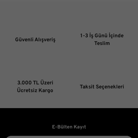
Ürün resmi kalitesiz, bozuk veya görüntülenemiyor.
Ürün açıklamasında eksik bilgiler bulunuyor.
Ürün bilgilerinde hatalar bulunuyor.
1-3 İş Günü İçinde
Güvenli Alışveriş
Ürün fiyatı diğer sitelerden daha pahalı.
Teslim
Bu ürüne benzer farklı alternatifler olmalı.
3.000 TL Üzeri
Taksit Seçenekleri
Gönder
Ücretsiz Kargo
E-Bülten Kayıt