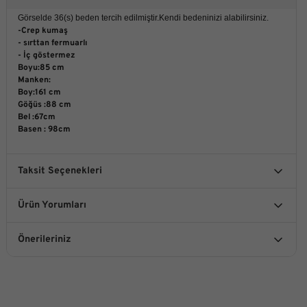
Görselde 36(s) beden tercih edilmiştir.Kendi bedeninizi alabilirsiniz.
-Crep kumaş
- sırttan fermuarlı
- İç göstermez
Boyu:85 cm
Manken:
Boy:161 cm
Göğüs :88 cm
Bel :67cm
Basen : 98cm
Taksit Seçenekleri
Ürün Yorumları
Önerileriniz
Bu ürüne ilk yorumu siz yapın!
Bu ürünün fiyat bilgisi, resim, ürün açıklamalarında ve diğer
konularda yetersiz gördüğünüz noktaları öneri formunu
kullanarak tarafımıza iletebilirsiniz.
Yorum Yaz
Görüş ve önerileriniz için teşekkür ederiz.