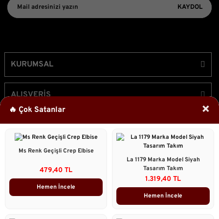
KAYDOL
KURUMSAL
ALIŞVERİŞ
×
🔥 Çok Satanlar
ÜYELİK
Ms Renk Geçişli Crep Elbise
Bizi Takip Edin!
La 1179 Marka Model Siyah
Tasarım Takım
479,40 TL
1.319,40 TL
Hemen İncele
Hemen İncele
2023 © Caddstore Tüm Hakları Saklıdır.
Kredi kartı bilgileriniz 256bit SSL sertifikası ile korunmaktadır.