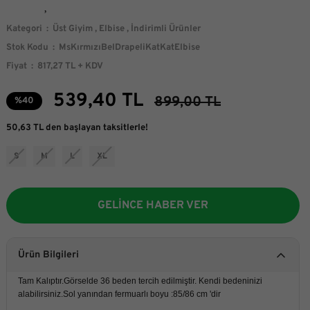
Kategori
Üst Giyim
,
Elbise
,
İndirimli Ürünler
Stok Kodu
MsKırmızıBelDrapeliKatKatElbise
Fiyat
817,27 TL + KDV
539,40 TL
899,00 TL
%40
50,63 TL den başlayan taksitlerle!
S
M
L
XL
GELİNCE HABER VER
Ürün Bilgileri
Tam Kalıptır.Görselde 36 beden tercih edilmiştir. Kendi bedeninizi
alabilirsiniz.Sol yanından fermuarlı boyu :85/86 cm 'dir