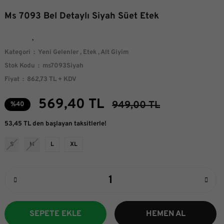
Ms 7093 Bel Detaylı Siyah Süet Etek
Kategori
Yeni Gelenler
,
Etek
,
Alt Giyim
Stok Kodu
ms7093Siyah
Fiyat
862,73 TL + KDV
569,40 TL
949,00 TL
%40
53,45 TL den başlayan taksitlerle!
S
M
L
XL
SEPETE EKLE
HEMEN AL