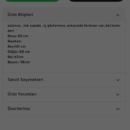
Ürün Bilgileri
astarsız , tok yapıda , iç göstermez, arkasında fermuar var, bel kısmı
deri
Boyu: 85 cm
Manken:
Boy:161 cm
Göğüs :88 cm
Bel :67cm
Basen : 98cm
Taksit Seçenekleri
Ürün Yorumları
Önerileriniz
Bu ürüne ilk yorumu siz yapın!
Bu ürünün fiyat bilgisi, resim, ürün açıklamalarında ve diğer
konularda yetersiz gördüğünüz noktaları öneri formunu
kullanarak tarafımıza iletebilirsiniz.