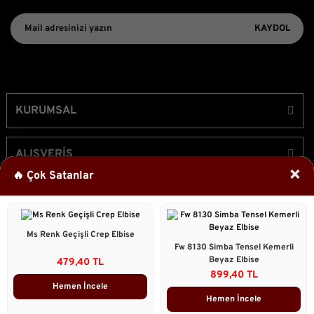
KAYDOL
KURUMSAL
ALIŞVERİŞ
×
🔥 Çok Satanlar
ÜYELİK
Ms Renk Geçişli Crep Elbise
Bizi Takip Edin!
Fw 8130 Simba Tensel Kemerli
Beyaz Elbise
479,40 TL
899,40 TL
Hemen İncele
Hemen İncele