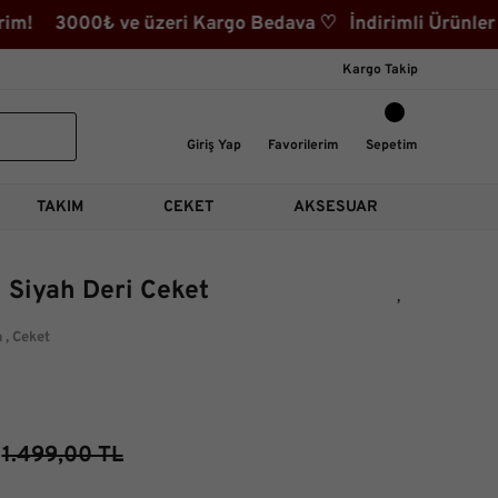
m! 3000₺ ve üzeri Kargo Bedava ♡ İndirimli Ürünler Ka
Kargo Takip
Giriş Yap
Favorilerim
Sepetim
TAKIM
CEKET
AKSESUAR
i Siyah Deri Ceket
m
,
Ceket
1.499,00 TL