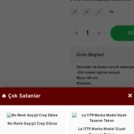
S
M
L
XL
SE
Ürün Bilgileri
Görselde 36 beden tercih edilmiştir
-Üst cepleri görsel amaçlı
Boyu: 68 cm
Manken:
Boy:161 cm
×
Göğüs :88 cm
🔥 Çok Satanlar
Bel :67cm
Basen : 98cm
Taksit Seçenekleri
Ms Renk Geçişli Crep Elbise
La 1179 Marka Model Siyah