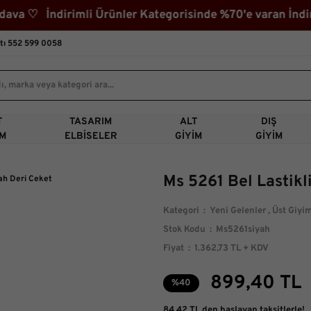
 ♡ İndirimli Ürünler Kategorisinde %70'e varan İndiri
tı 552 599 0058
T
TASARIM
ALT
DIŞ
IM
ELBISELER
GIYIM
GIYIM
Ms 5261 Bel Lastikl
Kategori
Yeni Gelenler
,
Üst Giyi
Stok Kodu
Ms5261siyah
Fiyat
1.362,73 TL + KDV
899,40 TL
%40
84,42 TL den başlayan taksitlerle!