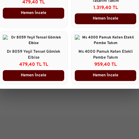
Tasarım Takım
479,40 TL
Ürün Yorumları
1.319,40 TL
Hemen İncele
Hemen İncele
Önerileriniz
B
Bu ürünün fiyat bilgisi, resim, 
gördüğünüz noktaları öneri form
Görüş ve önerileriniz için teşekk
Dr 8059 Yeşil Tensel Gömlek
Ms 4000 Pamuk Keten Etekli
Elbise
Pembe Takım
Ürün resmi kalitesiz, bozuk 
479,40 TL TL
959,40 TL
Ürün açıklamasında eksik bilg
Hemen İncele
Hemen İncele
Ürün bilgilerinde hatalar bulu
Ürün fiyatı diğer sitelerden d
Bu ürüne benzer farklı alterna