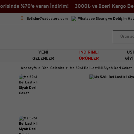
sinde %70'e varan İndirim! 3000₺ ve üzeri Kargo Bedava
iletisim@caddstore.com
Whatsapp Sipariş ve Değişim Hat
YENI
İNDIRIMLI
ÜS
GELENLER
ÜRÜNLER
GIY
Anasayfa
Yeni Gelenler
Ms 5261 Bel Lastikli Siyah Deri Ceket