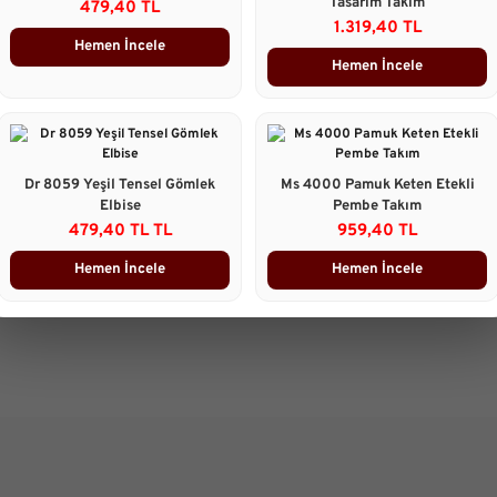
Tasarım Takım
479,40 TL
1.319,40 TL
Taksit Seçenekleri
Hemen İncele
Hemen İncele
Ürün Yorumları
Önerileriniz
B
Dr 8059 Yeşil Tensel Gömlek
Ms 4000 Pamuk Keten Etekli
Bu ürünün fiyat bilgisi, resim, 
Elbise
Pembe Takım
gördüğünüz noktaları öneri form
479,40 TL TL
959,40 TL
Görüş ve önerileriniz için teşekk
Hemen İncele
Hemen İncele
Ürün resmi kalitesiz, bozuk 
Ürün açıklamasında eksik bilg
Ürün bilgilerinde hatalar bulu
Ürün fiyatı diğer sitelerden d
Bu ürüne benzer farklı alterna