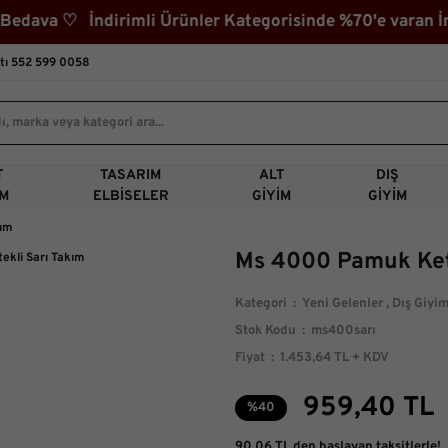
ava ♡ İndirimli Ürünler Kategorisinde %70'e varan İndi
tı 552 599 0058
T
TASARIM
ALT
DIŞ
IM
ELBISELER
GIYIM
GIYIM
kım
Ms 4000 Pamuk Kete
Kategori
Yeni Gelenler
,
Dış Giyi
Stok Kodu
ms400sarı
Fiyat
1.453,64 TL + KDV
959,40 TL
%40
90,06 TL den başlayan taksitlerle!