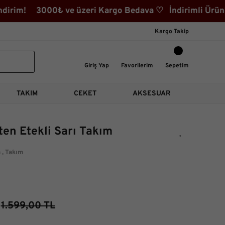
rim! 3000₺ ve üzeri Kargo Bedava ♡ İndirimli Ürünler 
Kargo Takip
Giriş Yap
Favorilerim
Sepetim
TAKIM
CEKET
AKSESUAR
n Etekli Sarı Takım
m
,
Takım
1.599,00 TL