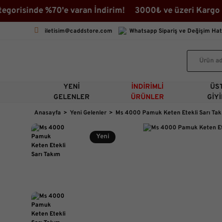
risinde %70'e varan İndirim! 3000₺ ve üzeri Kargo Bed
iletisim@caddstore.com
Whatsapp Sipariş ve Değişim Hat
YENI
İNDIRIMLI
ÜS
GELENLER
ÜRÜNLER
GIY
Anasayfa
Yeni Gelenler
Ms 4000 Pamuk Keten Etekli Sarı Ta
Yeni