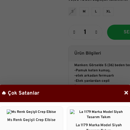
S
M
L
XL
SE
Ürün Bilgileri
Manken: Görselde S (36) beden terci
-Pamuk keten kumaş.
-etek arkadan fermuarlı
-Etek yanlardan cepli
Boyu:
×
Üst : 40 cm
🔥 Çok Satanlar
Etek: 100 cm
Manken:
Boy:161 cm
Göğüs :88 cm
Bel :67cm
Ms Renk Geçişli Crep Elbise
Basen : 98cm
La 1179 Marka Model Siyah