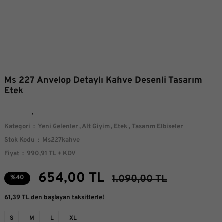
Ms 227 Anvelop Detaylı Kahve Desenli Tasarım
Etek
Kategori
Yeni Gelenler
,
Alt Giyim
,
Etek
,
Tasarım Elbiseler
Stok Kodu
Ms227kahve
Fiyat
990,91 TL + KDV
654,00 TL
1.090,00 TL
%40
61,39 TL den başlayan taksitlerle!
S
M
L
XL