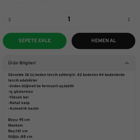
SEPETE EKLE
HEMEN AL
Ürün Bilgileri
Görselde 36 (s) beden tercih edilmiştir. 42 bedenini 44 bedenlerde
tercih edebilirler
-önden düğmeli be fermuarlı açılabilir
-iç göstermez
-Yüksek bel
-Rahat kalıp
-Asimetrik kesim
Boyu:
95 cm
Manken:
Boy:161 cm
Göğüs :88 cm