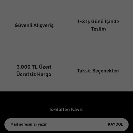
Ürün resmi kalitesiz, bozuk veya görüntülenemiyor.
Ürün açıklamasında eksik bilgiler bulunuyor.
Ürün bilgilerinde hatalar bulunuyor.
1-3 İş Günü İçinde
Güvenli Alışveriş
Ürün fiyatı diğer sitelerden daha pahalı.
Teslim
Bu ürüne benzer farklı alternatifler olmalı.
3.000 TL Üzeri
Taksit Seçenekleri
Gönder
Ücretsiz Kargo
E-Bülten Kayıt
KAYDOL