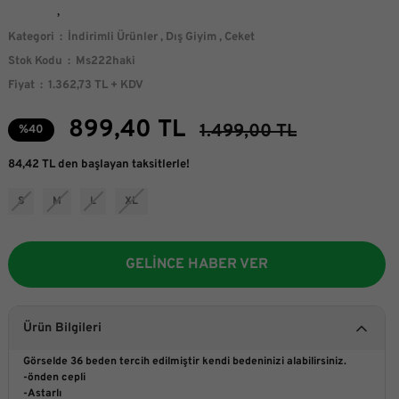
Kategori
İndirimli Ürünler
,
Dış Giyim
,
Ceket
Stok Kodu
Ms222haki
Fiyat
1.362,73 TL + KDV
899,40 TL
1.499,00 TL
%40
84,42 TL den başlayan taksitlerle!
S
M
L
XL
GELİNCE HABER VER
Ürün Bilgileri
Görselde 36 beden tercih edilmiştir kendi bedeninizi alabilirsiniz.
-önden cepli
-Astarlı