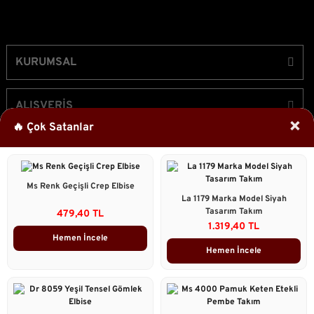
KURUMSAL
ALIŞVERİŞ
×
🔥 Çok Satanlar
ÜYELİK
Ms Renk Geçişli Crep Elbise
Bizi Takip Edin!
La 1179 Marka Model Siyah
Tasarım Takım
479,40 TL
1.319,40 TL
Hemen İncele
Hemen İncele
2023 © Caddstore Tüm Hakları Saklıdır.
Kredi kartı bilgileriniz 256bit SSL sertifikası ile korunmaktadır.