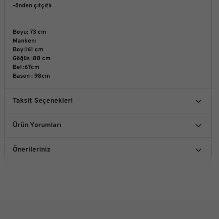
-önden çıtçıtlı
Boyu: 73 cm
Manken:
Boy:161 cm
Göğüs :88 cm
Bel :67cm
Basen : 98cm
Taksit Seçenekleri
Ürün Yorumları
Önerileriniz
Bu ürüne ilk yorumu siz yapın!
Bu ürünün fiyat bilgisi, resim, ürün açıklamalarında ve diğer
konularda yetersiz gördüğünüz noktaları öneri formunu
kullanarak tarafımıza iletebilirsiniz.
Yorum Yaz
Görüş ve önerileriniz için teşekkür ederiz.