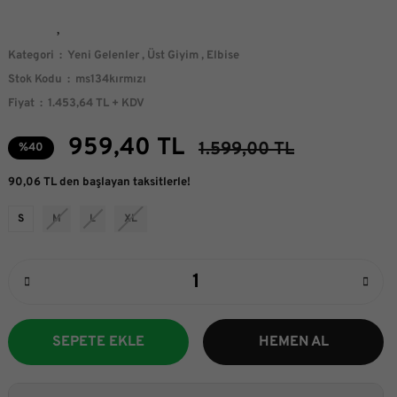
Kategori
Yeni Gelenler
,
Üst Giyim
,
Elbise
Stok Kodu
ms134kırmızı
Fiyat
1.453,64 TL + KDV
959,40 TL
1.599,00 TL
%40
90,06 TL den başlayan taksitlerle!
S
M
L
XL
SEPETE EKLE
HEMEN AL