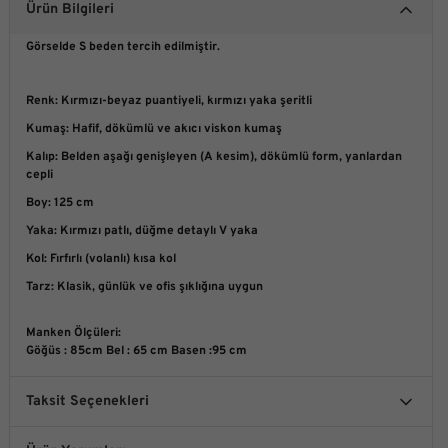
Ürün Bilgileri
Görselde S beden tercih edilmiştir.
Renk:
Kırmızı-beyaz puantiyeli, kırmızı yaka şeritli
Kumaş:
Hafif, dökümlü ve akıcı viskon kumaş
Kalıp:
Belden aşağı genişleyen (A kesim), dökümlü form, yanlardan
cepli
Boy:
125 cm
Yaka:
Kırmızı patlı, düğme detaylı V yaka
Kol:
Fırfırlı (volanlı) kısa kol
Tarz:
Klasik, günlük ve ofis şıklığına uygun
Manken Ölçüleri
:
Göğüs : 85cm Bel : 65 cm Basen :95 cm
Taksit Seçenekleri