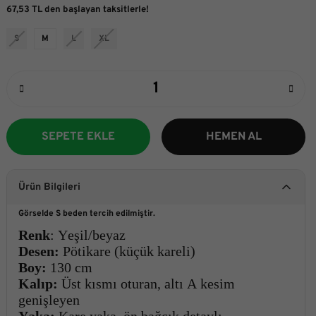
67,53 TL den başlayan taksitlerle!
S
M
L
XL
SEPETE EKLE
HEMEN AL
Ürün Bilgileri
Görselde S beden tercih edilmiştir.
Renk
: Yeşil/beyaz
Desen:
Pötikare (küçük kareli)
Boy:
130 cm
Kalıp:
Üst kısmı oturan, altı A kesim
genişleyen
Yaka:
Kare yaka, ön bağcık detaylı