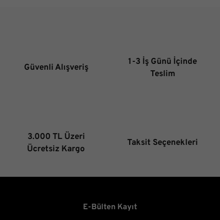
Görüş ve önerileriniz için teşekkür ederiz.
Ürün resmi kalitesiz, bozuk veya görüntülenemiyor.
Ürün açıklamasında eksik bilgiler bulunuyor.
Ürün bilgilerinde hatalar bulunuyor.
1-3 İş Günü İçinde
Güvenli Alışveriş
Ürün fiyatı diğer sitelerden daha pahalı.
Teslim
Bu ürüne benzer farklı alternatifler olmalı.
3.000 TL Üzeri
Taksit Seçenekleri
Gönder
Ücretsiz Kargo
E-Bülten Kayıt