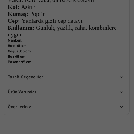
Kol:
Askılı
Kumaş:
Poplin
Cep:
Yanlarda gizli cep detayı
Kullanım:
Günlük, yazlık, rahat kombinlere
uygun
Manken:
Boy:161 cm
Göğüs :85 cm
Bel: 65 cm
Basen : 95 cm
Taksit Seçenekleri
Ürün Yorumları
Önerileriniz
Bu ürüne ilk yorumu siz yapın!
Bu ürünün fiyat bilgisi, resim, ürün açıklamalarında ve diğer
konularda yetersiz gördüğünüz noktaları öneri formunu
kullanarak tarafımıza iletebilirsiniz.
Yorum Yaz