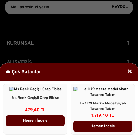
KAYDOL
KURUMSAL
ALIŞVERİŞ
×
🔥 Çok Satanlar
ÜYELİK
Ms Renk Geçişli Crep Elbise
Bizi Takip Edin!
La 1179 Marka Model Siyah
Tasarım Takım
479,40 TL
1.319,40 TL
Hemen İncele
Hemen İncele
2023 © Caddstore Tüm Hakları Saklıdır.