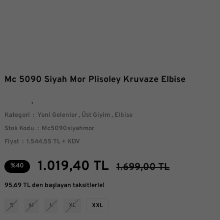
Mc 5090 Siyah Mor Plisoley Kruvaze Elbise
Kategori
Yeni Gelenler
,
Üst Giyim
,
Elbise
Stok Kodu
Mc5090siyahmor
Fiyat
1.544,55 TL + KDV
1.019,40 TL
1.699,00 TL
%40
95,69 TL den başlayan taksitlerle!
S
M
L
XL
XXL