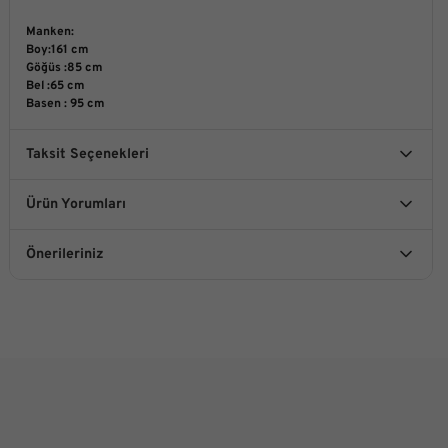
Manken:
Boy:161 cm
Göğüs :85 cm
Bel :65 cm
Basen : 95 cm
Taksit Seçenekleri
Ürün Yorumları
Önerileriniz
Bu ürüne ilk yorumu siz yapın!
Bu ürünün fiyat bilgisi, resim, ürün açıklamalarında ve diğer
konularda yetersiz gördüğünüz noktaları öneri formunu
kullanarak tarafımıza iletebilirsiniz.
Yorum Yaz
Görüş ve önerileriniz için teşekkür ederiz.
Ürün resmi kalitesiz, bozuk veya görüntülenemiyor.
Ürün açıklamasında eksik bilgiler bulunuyor.