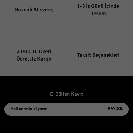
Ürün bilgilerinde hatalar bulunuyor.
1-3 İş Günü İçinde
Güvenli Alışveriş
Ürün fiyatı diğer sitelerden daha pahalı.
Teslim
Bu ürüne benzer farklı alternatifler olmalı.
3.000 TL Üzeri
Taksit Seçenekleri
Gönder
Ücretsiz Kargo
E-Bülten Kayıt
KAYDOL