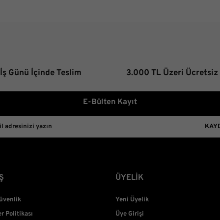
Görüş ve önerileriniz için teşekk
Ürün resmi kalitesiz, bozuk 
Ürün açıklamasında eksik bilg
Ürün bilgilerinde hatalar bulu
 İş Günü İçinde Teslim
3.000 TL Üzeri Ücretsiz
Ürün fiyatı diğer sitelerden d
Bu ürüne benzer farklı alterna
E-Bülten Kayıt
KAY
Ş
ÜYELİK
Güvenlik
Yeni Üyelik
er Politikası
Üye Girişi