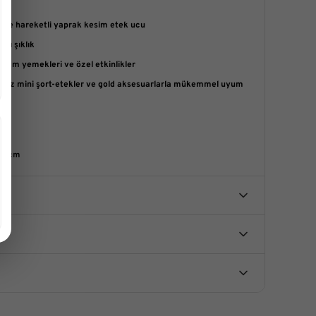
m
li ve hareketli yaprak kesim etek ucu
lı şıklık
akşam yemekleri ve özel etkinlikler
eyaz mini şort-etekler ve gold aksesuarlarla mükemmel uyum
95 cm
u ürüne ilk yorumu siz yapın!
ürün açıklamalarında ve diğer konularda yetersiz
unu kullanarak tarafımıza iletebilirsiniz.