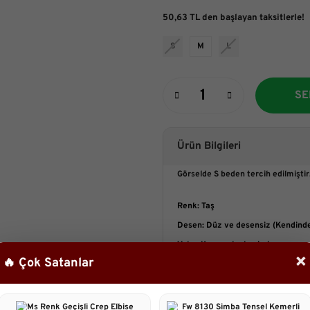
50,63 TL den başlayan taksitlerle!
S
M
L
SE
Ürün Bilgileri
Görselde S beden tercih edilmiştir
Renk:
Taş
Desen:
Düz ve desensiz (Kendinden
Yaka:
Kare yaka kesimi
×
🔥 Çok Satanlar
Kol:
Kalın askılı (Tek askısında m
Kumaş:
Tok duruşlu, kaliteli kete
Kalıp:
Vücudu saran, dikiş hatlarıyl