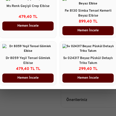
Boy:
önden 52 cm, arkadan 42 c
Ms Renk Geçişli Crep Elbise
Etek Ucu Detayı:
Asimetrik, dilim
Fw 8130 Simba Tensel Kemerli
Beyaz Elbise
479,40 TL
Stil:
İddialı, modern ve tasarım odak
899,40 TL
Kullanım Alanı:
Yaz partileri, şık 
Hemen İncele
Hemen İncele
Kombin Önerisi:
Görseldeki gibi b
sağlar
Manken Ölçüleri
:
Göğüs : 85cm Bel : 65 cm Basen :
Dr 8059 Yeşil Tensel Gömlek
Sv 024317 Beyaz Püskül Detaylı
Elbise
Triko Takım
479,40 TL TL
299,40 TL
Taksit Seçenekleri
Hemen İncele
Hemen İncele
Ürün Yorumları
Önerileriniz
B
Bu ürünün fiyat bilgisi, resim, 
gördüğünüz noktaları öneri form