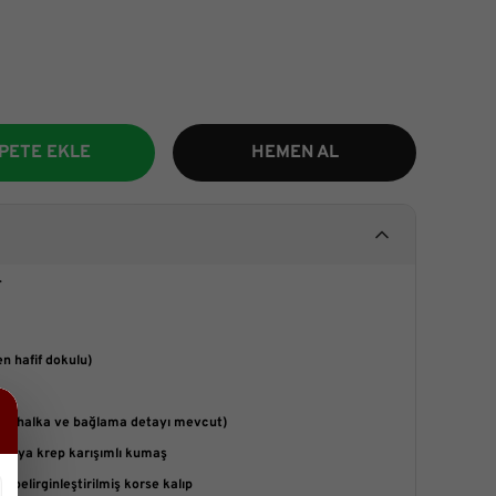
PETE EKLE
HEMEN AL
.
 hafif dokulu)
etal halka ve bağlama detayı mevcut)
n veya krep karışımlı kumaş
a belirginleştirilmiş korse kalıp