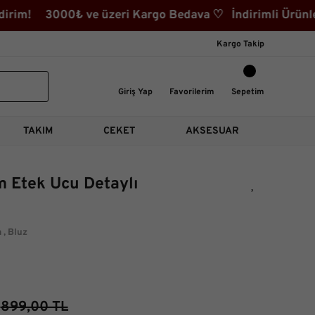
im! 3000₺ ve üzeri Kargo Bedava ♡ İndirimli Ürünler K
Kargo Takip
Giriş Yap
Favorilerim
Sepetim
TAKIM
CEKET
AKSESUAR
m Etek Ucu Detaylı
m
,
Bluz
899,00 TL