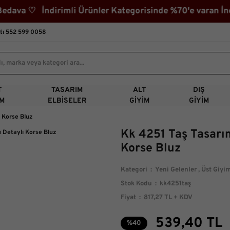
va ♡ İndirimli Ürünler Kategorisinde %70'e varan İndir
tı 552 599 0058
T
TASARIM
ALT
DIŞ
IM
ELBISELER
GIYIM
GIYIM
 Korse Bluz
Kk 4251 Taş Tasarı
Korse Bluz
Kategori
Yeni Gelenler
,
Üst Giyi
Stok Kodu
kk4251taş
Fiyat
817,27 TL + KDV
539,40 TL
%40