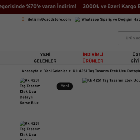
isinde %70'e varan İndirim! 3000₺ ve üzeri Kargo Beda
iletisim@caddstore.com
Whatsapp Sipariş ve Değişim Hat
YENI
İNDIRIMLI
ÜS
GELENLER
ÜRÜNLER
GIY
Anasayfa
Yeni Gelenler
Kk 4251 Taş Tasarım Etek Ucu Detaylı
Yeni