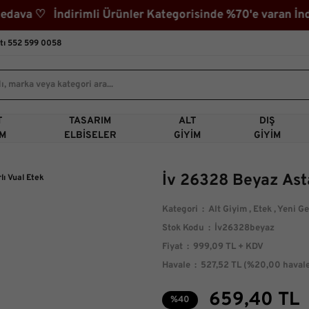
a ♡ İndirimli Ürünler Kategorisinde %70'e varan İndir
tı 552 599 0058
T
TASARIM
ALT
DIŞ
IM
ELBISELER
GIYIM
GIYIM
İv 26328 Beyaz Asta
Kategori
Alt Giyim
,
Etek
,
Yeni Ge
Stok Kodu
İv26328beyaz
Fiyat
999,09 TL + KDV
Havale
527,52 TL (%20,00 havale
659,40 TL
%40