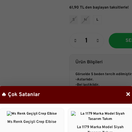
61,90 TL den başlayan taksitlerle!
S
M
L
SE
Ürün Bilgileri
Görselde S beden tercih edilmiştir
-Astarlıdır.
-Bel lastiklidir.
-Ara bedenler bir alt beden tercih 
×
🔥 Çok Satanlar
-Vual kumaştır, yumuşak dokudadı
Etek Boyu: 90 cm
Manken Ölçüleri
:
 Göğüs : 85cm Be
Ms Renk Geçişli Crep Elbise
La 1179 Marka Model Siyah