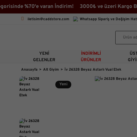
isinde %70'e varan İndirim! 3000₺ ve üzeri Kargo Bedav
iletisim@caddstore.com
Whatsapp Sipariş ve Değişim Hat
YENI
İNDIRIMLI
ÜS
GELENLER
ÜRÜNLER
GIY
Anasayfa
Alt Giyim
İv 26328 Beyaz Astarlı Vual Etek
Yeni