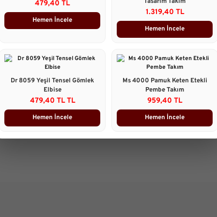
Tasarım Takım
Taksit Seçenekleri
479,40 TL
1.319,40 TL
Hemen İncele
Ürün Yorumları
Hemen İncele
Önerileriniz
B
Bu ürünün fiyat bilgisi, resim, 
Dr 8059 Yeşil Tensel Gömlek
Ms 4000 Pamuk Keten Etekli
gördüğünüz noktaları öneri form
Elbise
Pembe Takım
Görüş ve önerileriniz için teşekk
479,40 TL TL
959,40 TL
Ürün resmi kalitesiz, bozuk 
Hemen İncele
Hemen İncele
Ürün açıklamasında eksik bilg
Ürün bilgilerinde hatalar bulu
Ürün fiyatı diğer sitelerden d
Bu ürüne benzer farklı alterna