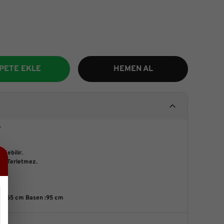
PETE EKLE
HEMEN AL
.
edebilir.
r. Terletmez.
l : 65 cm Basen :95 cm