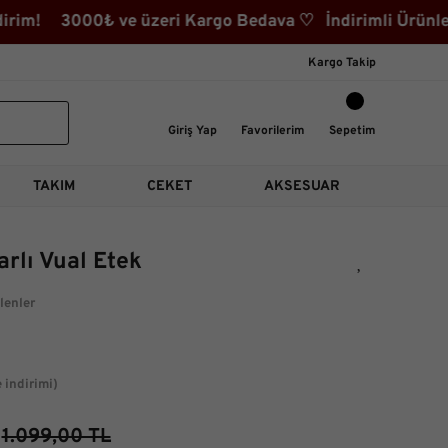
im! 3000₺ ve üzeri Kargo Bedava ♡ İndirimli Ürünler Ka
Kargo Takip
Giriş Yap
Favorilerim
Sepetim
TAKIM
CEKET
AKSESUAR
rlı Vual Etek
lenler
 indirimi)
1.099,00 TL