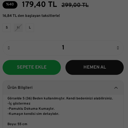
179,40 TL
299,00 TL
%40
16,84 TL den başlayan taksitlerle!
S
M
L
SEPETE EKLE
HEMEN AL
Ürün Bilgileri
Görselde S (36) Beden kullanılmıştır. Kendi bedeninizi alabilirsiniz.
-İç göstermez
-Pamuklu Dokuma Kumaştır.
-Kumaşın kendisi sim detaylıdır.
Boyu: 55 cm