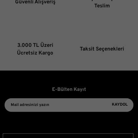
Güvenli Alışveriş
Ürün fiyatı diğer sitelerden daha pahalı.
Teslim
Bu ürüne benzer farklı alternatifler olmalı.
3.000 TL Üzeri
Taksit Seçenekleri
Gönder
Ücretsiz Kargo
E-Bülten Kayıt
KAYDOL