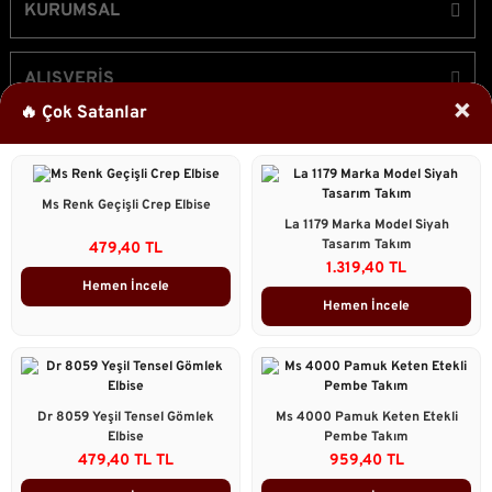
KURUMSAL
ALIŞVERİŞ
×
🔥 Çok Satanlar
ÜYELİK
Ms Renk Geçişli Crep Elbise
Bizi Takip Edin!
La 1179 Marka Model Siyah
Tasarım Takım
479,40 TL
1.319,40 TL
Hemen İncele
Hemen İncele
2023 © Caddstore Tüm Hakları Saklıdır.
Kredi kartı bilgileriniz 256bit SSL sertifikası ile korunmaktadır.
ile
ideasoft
e-
Dr 8059 Yeşil Tensel Gömlek
Ms 4000 Pamuk Keten Etekli
hazırlandı.
ticaret
Elbise
Pembe Takım
Çok Satanlar
paketleri
479,40 TL TL
959,40 TL