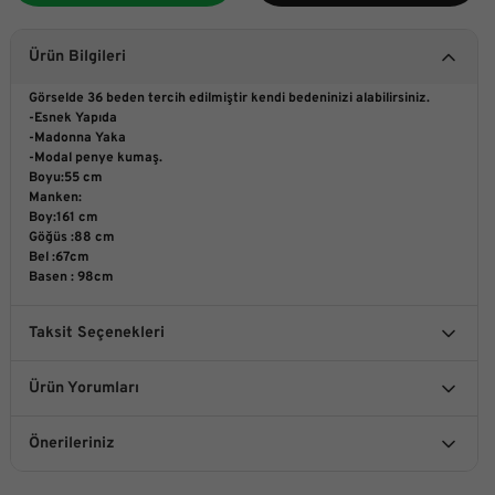
Ürün Bilgileri
Görselde 36 beden tercih edilmiştir kendi bedeninizi alabilirsiniz.
-Esnek Yapıda
-Madonna Yaka
-Modal penye kumaş.
Boyu:55 cm
Manken:
Boy:161 cm
Göğüs :88 cm
Bel :67cm
Basen : 98cm
Taksit Seçenekleri
Ürün Yorumları
Önerileriniz
Bu ürüne ilk yorumu siz yapın!
Bu ürünün fiyat bilgisi, resim, ürün açıklamalarında ve diğer