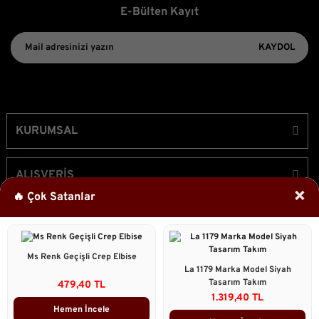
E-Bülten Kayıt
KAYDOL
KURUMSAL
ALIŞVERİŞ
×
🔥 Çok Satanlar
ÜYELİK
Ms Renk Geçişli Crep Elbise
Bizi Takip Edin!
La 1179 Marka Model Siyah
Tasarım Takım
479,40 TL
1.319,40 TL
Hemen İncele