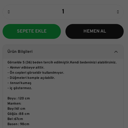
SEPETE EKLE
HEMEN AL
Ürün Bilgileri
Görselde S (36) beden tercih edilmiştir.Kendi bedeninizi alabilirsiniz.
-
Kemer elbiseye
aittir.
- Ön cepleri görseldir kullanılmıyor.
- Düğmeleri komple açılabilir.
-
tensel
kumaş
- iç göstermez.
Boyu : 120 cm
Manken:
Boy:161 cm
Göğüs :88 cm
Bel :67cm
Basen : 98cm