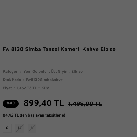
Fw 8130 Simba Tensel Kemerli Kahve Elbise
Kategori
Yeni Gelenler
,
Üst Giyim
,
Elbise
Stok Kodu
Fw8130Simbakahve
Fiyat
1.362,73 TL + KDV
899,40 TL
1.499,00 TL
%40
84,42 TL den başlayan taksitlerle!
S
M
L