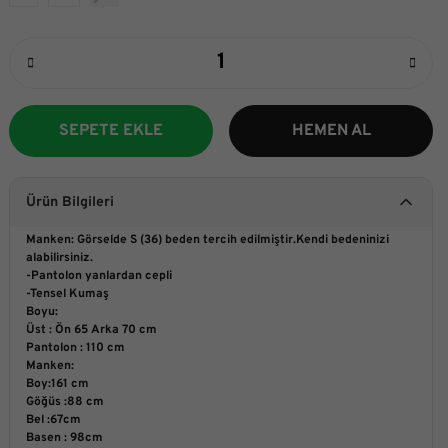
SEPETE EKLE
HEMEN AL
Ürün Bilgileri
Manken: Görselde S (36) beden tercih edilmiştir.Kendi bedeninizi
alabilirsiniz.
-Pantolon yanlardan cepli
-Tensel Kumaş
Boyu:
Üst : Ön 65 Arka 70 cm
Pantolon : 110 cm
Manken:
Boy:161 cm
Göğüs :88 cm
Bel :67cm
Basen : 98cm