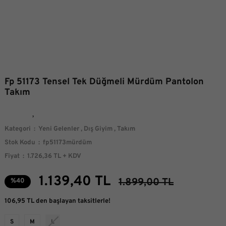
Fp 51173 Tensel Tek Düğmeli Mürdüm Pantolon
Takım
Kategori
Yeni Gelenler
,
Dış Giyim
,
Takım
Stok Kodu
fp51173mürdüm
Fiyat
1.726,36 TL + KDV
1.139,40 TL
1.899,00 TL
%40
106,95 TL den başlayan taksitlerle!
S
M
L