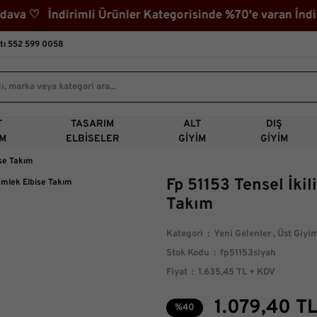
 ♡ İndirimli Ürünler Kategorisinde %70'e varan İndiri
tı 552 599 0058
T
TASARIM
ALT
DIŞ
IM
ELBISELER
GIYIM
GIYIM
ise Takım
Fp 51153 Tensel İki
Takım
Kategori
Yeni Gelenler
,
Üst Giyi
Stok Kodu
fp51153siyah
Fiyat
1.635,45 TL + KDV
1.079,40 T
%40