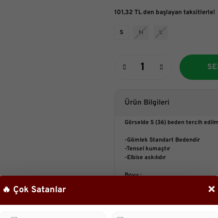
101,32 TL den başlayan taksitlerle!
S
M
L
SE
Ürün Bilgileri
Görselde S (36) beden tercih edilmi
-Gömlek Standart Bedendir
-Tensel kumaştır
-Elbise askılıdır
Boyu :
Gömlek 50 cm
×
🔥 Çok Satanlar
Elbise 115 cm
Manken:
Boy:161 cm