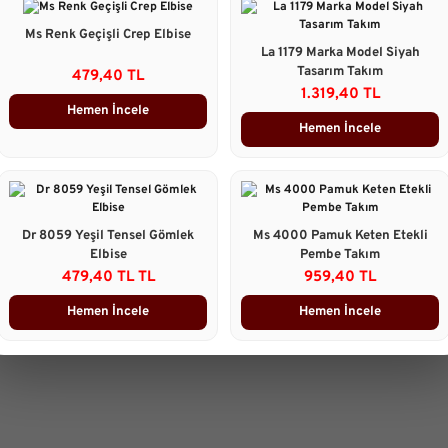
Göğüs :88 cm
Bel :67cm
Ms Renk Geçişli Crep Elbise
Basen : 98cm
La 1179 Marka Model Siyah
Tasarım Takım
479,40 TL
1.319,40 TL
Taksit Seçenekleri
Hemen İncele
Hemen İncele
Ürün Yorumları
Önerileriniz
B
Dr 8059 Yeşil Tensel Gömlek
Ms 4000 Pamuk Keten Etekli
Bu ürünün fiyat bilgisi, resim, 
Elbise
Pembe Takım
gördüğünüz noktaları öneri form
479,40 TL TL
959,40 TL
Görüş ve önerileriniz için teşekk
Hemen İncele
Hemen İncele
Ürün resmi kalitesiz, bozuk 
Ürün açıklamasında eksik bilg
Ürün bilgilerinde hatalar bulu
Ürün fiyatı diğer sitelerden d
Bu ürüne benzer farklı alterna