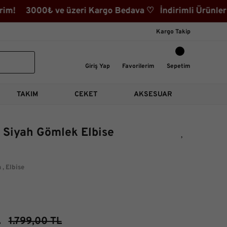
m! 3000₺ ve üzeri Kargo Bedava ♡ İndirimli Ürünler Kat
Kargo Takip
Giriş Yap
Favorilerim
Sepetim
TAKIM
CEKET
AKSESUAR
li Siyah Gömlek Elbise
m
,
Elbise
L
1.799,00 TL