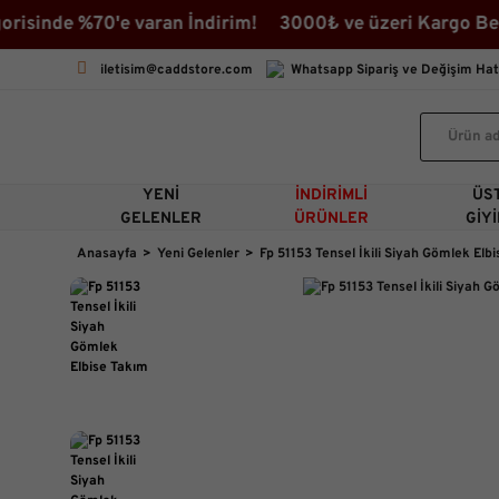
sinde %70'e varan İndirim! 3000₺ ve üzeri Kargo Bedava
iletisim@caddstore.com
Whatsapp Sipariş ve Değişim Hat
YENI
İNDIRIMLI
ÜS
GELENLER
ÜRÜNLER
GIY
Anasayfa
Yeni Gelenler
Fp 51153 Tensel İkili Siyah Gömlek Elb