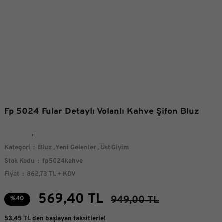
Fp 5024 Fular Detaylı Volanlı Kahve Şifon Bluz
Kategori
Bluz
,
Yeni Gelenler
,
Üst Giyim
Stok Kodu
fp5024kahve
Fiyat
862,73 TL + KDV
569,40 TL
949,00 TL
%40
53,45 TL den başlayan taksitlerle!