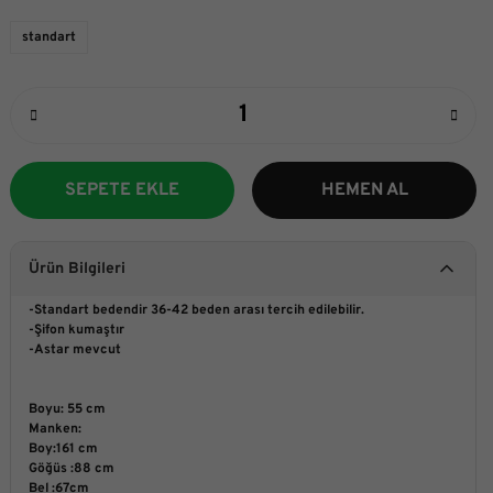
standart
SEPETE EKLE
HEMEN AL
Ürün Bilgileri
-Standart bedendir 36-42 beden arası tercih edilebilir.
-Şifon kumaştır
-Astar mevcut
Boyu: 55 cm
Manken:
Boy:161 cm
Göğüs :88 cm
Bel :67cm