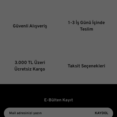
Ürün resmi kalitesiz, bozuk veya görüntülenemiyor.
Ürün açıklamasında eksik bilgiler bulunuyor.
Ürün bilgilerinde hatalar bulunuyor.
1-3 İş Günü İçinde
Güvenli Alışveriş
Ürün fiyatı diğer sitelerden daha pahalı.
Teslim
Bu ürüne benzer farklı alternatifler olmalı.
3.000 TL Üzeri
Taksit Seçenekleri
Gönder
Ücretsiz Kargo
E-Bülten Kayıt
KAYDOL