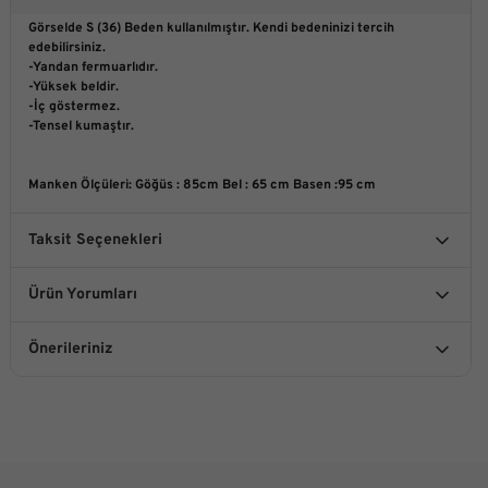
Görselde S (36) Beden kullanılmıştır. Kendi bedeninizi tercih
edebilirsiniz.
-Yandan fermuarlıdır.
-Yüksek beldir.
-İç göstermez.
-Tensel kumaştır.
Manken Ölçüleri
: Göğüs : 85cm Bel : 65 cm Basen :95 cm
Taksit Seçenekleri
Ürün Yorumları
Önerileriniz
Bu ürüne ilk yorumu siz yapın!
Bu ürünün fiyat bilgisi, resim, ürün açıklamalarında ve diğer
konularda yetersiz gördüğünüz noktaları öneri formunu
kullanarak tarafımıza iletebilirsiniz.
Yorum Yaz
Görüş ve önerileriniz için teşekkür ederiz.