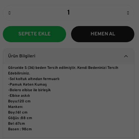
SEPETE EKLE
HEMEN AL
Ürün Bilgileri
Görselde S (36) beden Tercih edilmiştir. Kendi Bedeninizi Tercih
Edebilirsiniz.
-Sol koltuk altından fermuarlı
-Pamuk Keten Kumaş
-Bolero elbise ile birleşik
-Elbise askılı
Boyu:120 cm
Manken:
Boy:161 cm
Göğüs :88 cm
Bel :67cm
Basen : 98cm