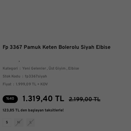
Fp 3367 Pamuk Keten Bolerolu Siyah Elbise
Kategori
Yeni Gelenler
,
Üst Giyim
,
Elbise
Stok Kodu
fp3367siyah
Fiyat
1.999,09 TL + KDV
1.319,40 TL
2.199,00 TL
%40
123,85 TL den başlayan taksitlerle!
S
M
L